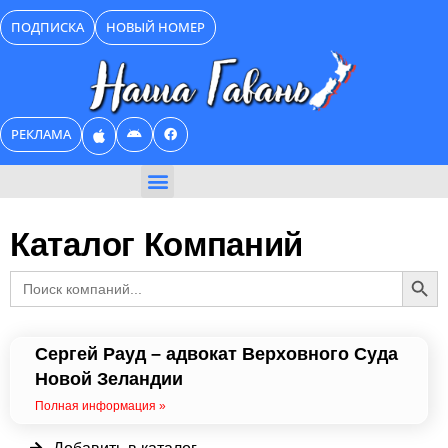
Перейти
ПОДПИСКА
НОВЫЙ НОМЕР
к
содержимому
РЕКЛАМА
БИЗНЕС КАТАЛОГ
Каталог Компаний
Search Butt
Search
for:
Сергей Рауд – адвокат Верховного Суда
Новой Зеландии
Полная информация »