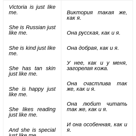
Victoria is just like
me.
Виктория такая же,
как я.
She is Russian just
like me.
Она русская, как и я.
She is kind just like
Она добрая, как и я.
me.
У нее, как и у меня,
She has tan skin
загорелая кожа.
just like me.
Она счастлива так
She is happy just
же, как и я.
like me.
Она любит читать
She likes reading
так же, как и я.
just like me.
И она особенная, как и
And she is special
я.
just like me.