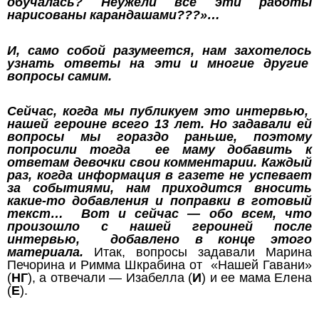
обучалась? Неужели все эти работы
нарисованы карандашами???»…
И, само собой разумеется, нам захотелось
узнать ответы на эти и многие другие
вопросы самим.
Сейчас, когда мы публикуем это интервью,
нашей героине всего 13 лет. Но задавали ей
вопросы мы гораздо раньше, поэтому
попросили тогда ее маму добавить к
ответам девочки свои комментарии.
Каждый
раз, когда информация в газете не успевает
за событиями, нам приходится вносить
какие-то добавления и поправки в готовый
текст… Вот и сейчас — обо всем, что
произошло с нашей героиней после
интервью, добавлено в конце этого
материала.
Итак, вопросы задавали
Марина
Печорина и Римма Шкрабина
от «Нашей Гавани»
(
НГ
), а отвечали — Изабелла (
И
) и ее мама Елена
(
Е
).