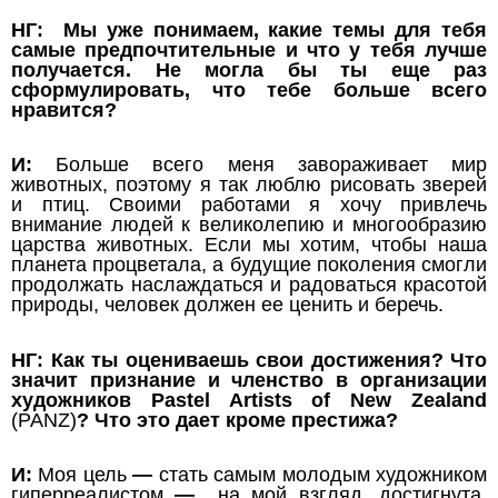
НГ: Мы уже понимаем, какие темы для тебя
самые предпочтительные и что у тебя лучше
получается. Не могла бы ты еще раз
сформулировать, что тебе больше всего
нравится?
И:
Больше всего меня завораживает мир
животных, поэтому я так люблю рисовать зверей
и птиц. Своими работами я хочу привлечь
внимание людей к великолепию и многообразию
царства животных. Если мы хотим, чтобы наша
планета процветала, а будущие поколения смогли
продолжать наслаждаться и радоваться красотой
природы, человек должен ее ценить и беречь.
НГ: Как ты оцениваешь свои достижения? Что
значит признание и членство в организации
художников Pastel Artists of New Zealand
(PANZ)
? Что это дает кроме престижа?
И:
Моя цель
—
стать самым молодым художником
гиперреалистом
—
на мой взгляд, достигнута.