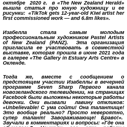
октябре 2020 г. в «The New Zealand Herald»
вышла статья про юную художницу и ее
рисунки: «TikTok gets 12-year-old Kiwi artist her
first commissioned work — and 6.8m likes».
Изабелла стала самым молодым
профессиональным художником Pastel Artists
of New Zealand (PANZ). Эта организация
пригласила ее участвовать в совместной
выставке, которая прошла в июне 2021 года
в галерее «The Gallery in Estuary Arts Centre» в
Окленде.
Тогда же, вместе с сообщением о
предстоящем участии Изабеллы в вечерней
программе Seven Sharp Первого канала
новозеландского телевидении, на страницах
Facebook были выложены некоторые работы
девочки. Они вызвали лавину откликов:
«Unbelievable! С ума сойти! Она талантище!
Это вообще реально? Просто невероятно,
супер талант! Завораживающе! Браво!».
Звучали в комментариях и вопросы: «Где она