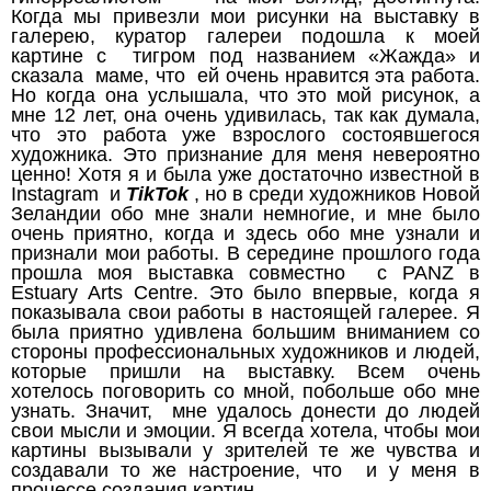
Когда мы привезли мои рисунки на выставку в
галерею, куратор галереи подошла к моей
картине с тигром под названием «Жажда» и
сказала маме, что ей очень нравится эта работа.
Но когда она услышала, что это мой рисунок, а
мне 12 лет, она очень удивилась, так как думала,
что это работа уже взрослого состоявшегося
художника. Это признание для меня невероятно
ценно! Хотя я и была уже достаточно известной в
Instagram и
TikTok
, но в среди художников Новой
Зеландии обо мне знали немногие, и мне было
очень приятно, когда и здесь обо мне узнали и
признали мои работы. В середине прошлого года
прошла моя выставка совместно с PANZ в
Estuary Arts Centre. Это было впервые, когда я
показывала свои работы в настоящей галерее. Я
была приятно удивлена большим вниманием со
стороны профессиональных художников и людей,
которые пришли на выставку. Всем очень
хотелось поговорить со мной, побольше обо мне
узнать. Значит, мне удалось донести до людей
свои мысли и эмоции. Я всегда хотела, чтобы мои
картины вызывали у зрителей те же чувства и
создавали то же настроение, что и у меня в
процессе создания картин.