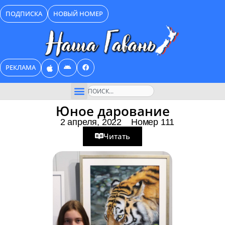
Перейти
ПОДПИСКА
НОВЫЙ НОМЕР
к
содержимому
РЕКЛАМА
Поиск
Юное дарование
2 апреля, 2022
Номер 111
Читать