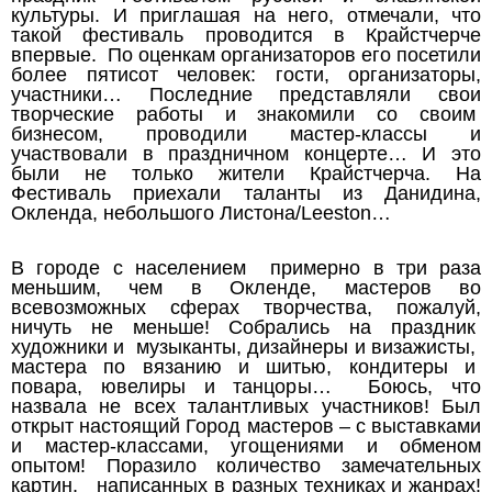
культуры. И приглашая на него, отмечали, что
такой фестиваль проводится в Крайстчерче
впервые. По оценкам организаторов его посетили
более пятисот человек: гости, организаторы,
участники… Последние представляли свои
творческие работы и знакомили со своим
бизнесом, проводили мастер-классы и
участвовали в праздничном концерте… И это
были не только жители Крайстчерча. На
Фестиваль приехали таланты из Данидина,
Окленда, небольшого Листона/Leeston…
В городе с населением примерно в три раза
меньшим, чем в Окленде, мастеров во
всевозможных сферах творчества, пожалуй,
ничуть не меньше! Собрались на праздник
художники и музыканты, дизайнеры и визажисты,
мастера по вязанию и шитью, кондитеры и
повара, ювелиры и танцоры… Боюсь, что
назвала не всех талантливых участников! Был
открыт настоящий Город мастеров – с выставками
и мастер-классами, угощениями и обменом
опытом! Поразило количество замечательных
картин, написанных в разных техниках и жанрах!