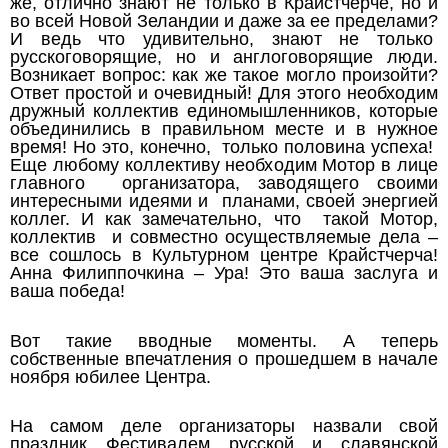
же, отлично знают не только в Крайстчерче, но и
во всей Новой Зеландии и даже за ее пределами?
И ведь что удивительно, знают не только
русскоговорящие, но и англоговорящие люди.
Возникает вопрос: как же такое могло произойти?
Ответ простой и очевидный! Для этого необходим
дружный коллектив единомышленников, которые
объединились в правильном месте и в нужное
время! Но это, конечно, только половина успеха!
Еще любому коллективу необходим Мотор в лице
главного организатора, заводящего своими
интересными идеями и планами, своей энергией
коллег. И как замечательно, что такой Мотор,
коллектив и совместно осуществляемые дела –
все сошлось в Культурном центре Крайстчерча!
Анна Филиппочкина – Ура! Это ваша заслуга и
ваша победа!
Вот такие вводные моменты. А теперь
собственные впечатления о прошедшем в начале
ноября юбилее Центра.
На самом деле организаторы назвали свой
праздник
Фестивалем русской и славянской