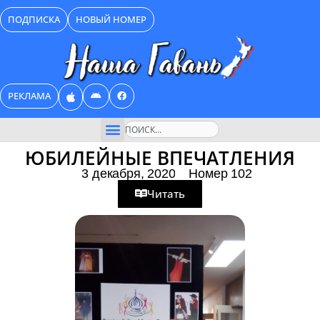
Перейти
ПОДПИСКА
НОВЫЙ НОМЕР
к
содержимому
РЕКЛАМА
Поиск
ЮБИЛЕЙНЫЕ ВПЕЧАТЛЕНИЯ
3 декабря, 2020
Номер 102
Читать