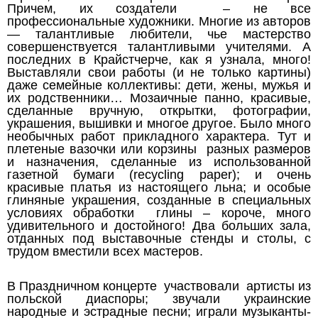
Причем, их создатели – не все
профессиональные художники. Многие из авторов
— талантливые любители, чье мастерство
совершенствуется талантливыми учителями. А
последних в Крайстчерче, как я узнала, много!
Выставляли свои работы (и не только картины)
даже семейные коллективы: дети, жены, мужья и
их родственники… Мозаичные панно, красивые,
сделанные вручную, открытки, фотографии,
украшения, вышивки и многое другое. Было много
необычных работ прикладного характера. Тут и
плетеные вазочки или корзины разных размеров
и назначения, сделанные из использованной
газетной бумаги (recycling paper); и очень
красивые платья из настоящего льна; и особые
глиняные украшения, созданные в специальных
условиях обработки глины – короче, много
удивительного и достойного! Два больших зала,
отданных под выставочные стенды и столы, с
трудом вместили всех мастеров.
В Праздничном концерте участвовали артисты из
польской диаспоры; звучали украинские
народные и эстрадные песни; играли музыканты-