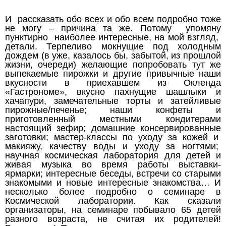
И рассказать обо всех и обо всем подробно тоже
не могу – причина та же. Потому упомяну
пунктирно наиболее интересные, на мой взгляд,
детали. Терпеливо мокнущие под холодным
дождем (в уже, казалось бы, забытой, из прошлой
жизни, очереди) желающие попробовать тут же
выпекаемые пирожки и другие привычные наши
вкусности в приехавшем из Окленда
«Гастрономе», вкусно пахнущие шашлыки и
хачапури, замечательные торты и затейливые
пирожные/печенье; наши конфеты и
приготовленный местными кондитерами
настоящий зефир; домашние консервированные
заготовки; мастер-классы по уходу за кожей и
макияжу, качеству воды и уходу за ногтями;
научная космическая лаборатория для детей и
живая музыка во время работы выставки-
ярмарки; интересные беседы, встречи со старыми
знакомыми и новые интересные знакомства… И
несколько более подробно о семинаре в
Космической лаборатории. Как сказали
организаторы, на семинаре побывало 65 детей
разного возраста, не считая их родителей!