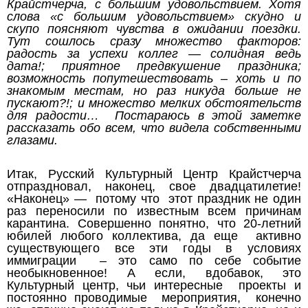
Крайстчерча, с большим удовольствием. Хотя
слова «с большим удовольствием» скудно и
скупо поясняют чувства в ожидании поездки.
Тут сошлось сразу множество факторов:
радость за успехи коллег — солидная ведь
дата!; приятное предвкушение праздника;
возможность попутешествовать – хоть и по
знакомым местам, но раз никуда больше не
пускают?!; и множество мелких обстоятельств
для радости… Постараюсь в этой заметке
рассказать обо всем, что видела собственными
глазами.
Итак, Русский Культурный Центр Крайстчерча
отпраздновал, наконец, свое двадцатилетие!
«Наконец» — потому что этот праздник не один
раз переносили по известным всем причинам
карантина. Совершенно понятно, что 20-летний
юбилей любого коллектива, да еще активно
существующего все эти годы в условиях
иммиграции – это само по себе событие
необыкновенное! А если, вдобавок, это
Культурный центр, чьи интересные проекты и
постоянно проводимые мероприятия, конечно