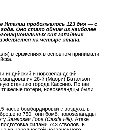
е Италии продолжалось 123 дня — с
 года. Оно стало одним из наиболее
огонациональных сил западных
азделяется на четыре этапа.
ля) в сражениях в основном принимали
ойска.
ли индийский и новозеландский
командования 28-й (Маори) Батальон
ную станцию города Кассино. Попав
ся тяжелые потери, новозеландцы были
.5 часов бомбардировки с воздуха, в
сброшено 750 тонн бомб, новозеландцы
оту
Замковая Гора
(
Castle Hill)
. Атаке
подготовка силами 743 стволов. К
на из народностей независимого