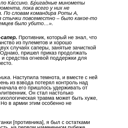
и по Кассино. Бригадные минометы
омента, пока всего у них не
. По словам командира Роты А,
в стычки повсеместно – было какое-то
ло немцев было убито…».
-сапер.
Противник, который не знал, что
анство из пулеметов и хорошо
вух случаях саперы, занятые зачисткой
 Однако, пришел приказ продолжать
о и средства огневой поддержки для
есто.
ника
. Наступила темнота, и вместе с ней
ень из взвода потерял контроль над
Сначала его пришлось удерживать от
олитвенник. Он стал настолько
ихологическая травма может быть хуже,
 Но в армии этим особенно не
анки [противника], я был с остатками
есть, на первом намеченном рубеже.