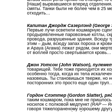
[Наши] вырвавшиеся вперед отделения,
смяты. Танки были не более чем в 25 мет
отходить…
Капитан Джордж Сазерлэнд (George 
Первые лучи осветили кошмарную сцен
продырявленные паровозные котлы, ск
провода, разрушенные здания. Всюду т
этим – дым, всюду запах пороха и кров
и Арауа (Arawa) лежат рядом, они мертв
от воплей просто свертывается кровь…
Джон Уотсон (John Watson), пулемет
товарищей. Тебе тоже приходится их хо
особенно тогда, когда их тела искалеч
назовешь. Ты становишься тверже, но не
посторонних это просто еще один тру
Гордон Слэттер (Gordon Slatter), ря
таким кошмаром, пока мне не пришлось
носилок с полковой медпункт
(RAP — Re
говоря тяжелораненому хорошему другу, 