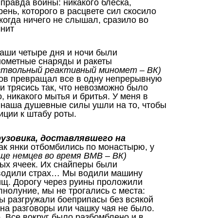
 правда войны: никакого блеска,
ень, которого в расцвете сил скосило
икогда ничего не слышал, сразило во
мнит
аши четыре дня и ночи были
нометные снаряды и ракеты
иствольный реактивный миномет – ВК)
ов превращал все в одну непрерывную
и трясись так, что невозможно было
, никакого мытья и бритья. У меня в
я наша душевные силы ушли на то, чтобы
иции к штабу роты.
рузовика, доставлявшего на
как янки отбомбились по монастырю, у
ще немцев во время ВМВ – ВК)
ых ячеек. Их снайперы были
наводили страх… Мы водили машину
рищ. Дорогу через руины проложили
нолуние, мы не трогались с места:
ы разгружали боеприпасы без всякой
на разговоры или чашку чая не было.
. Все вокруг было разбомблено и в