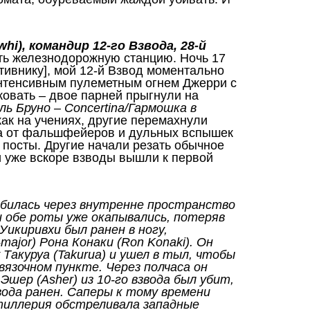
hi), командир 12-го Взвода, 28-й
ить железнодорожную станцию. Ночь 17
тивнику], мой 12-й Взвод моментально
интенсивным пулеметным огнем Джерри с
ковать – двое парней прыгнули на
ль Бруно – Concertina/Гармошка в
 как на учениях, другие перемахнули
ета от фальшфейеров и дульных вспышек
 посты. Другие начали резать обычное
 уже вскоре взводы вышли к первой
билась через внутренне пространство
и обе роты уже окапывались, потеряв
икиривхи был ранен в ногу,
ajor) Рона Конаки (Ron Konaki). Он
Такуруа (Takurua) и ушел в тыл, чтобы
вязочном пункте. Через полчаса он
шер (Asher) из 10-го взвода был убит,
звода ранен. Саперы к тому времени
тиллерия обстреливала западные