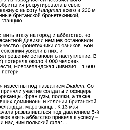
обритания рекрутировала в свою
и важную высоту
Hangman
всего в 230 м
нные британской бронетехникой,
 станцию.
вить атаку на город и аббатство, но
есантной Дивизии немцев остановили
ичество бронетехники союзников. Бои
 союзники увязли в них, и
ял решение остановить наступление. В
и) потеряла около 4 000 человек
ести, Новозеландская Дивизия – 1 600
 потери
ия известны под названием
Diadem
.
Со
 приняли участие солдаты и офицеры
риканцы, французы, поляки, а также
явших доминионы и колонии британской
зеландцы, марокканцы. К 13 мая
ачала разваливаться под давлением 5-й
ков взять аббатство привела к успеху –
или над ним польский флаг…