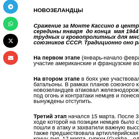
НОВОЗЕЛАНДЦЫ
Сражение за Монте Кассино в центр
середины января до конца мая 1944
трудных и кровопролитных для мн
союзников СССР. Традиционно оно р
На первом этапе
(январь-начало февра
участие американские и французские в
На втором этапе
в боях уже участвова
батальоны.
В рамках планов союзного 
новозеландцев атаковал железнодорож
под огонь и контратаки немцев и поне
вынуждены отступить.
Третий этап
начался 15 марта. После 3
ходе которой на позиции немцев было 
пошли в атаку и захватили важную выс
также предшествовала артиллерийская 
концу дня, 17 марта, гуркхи (
Gurkha
– од