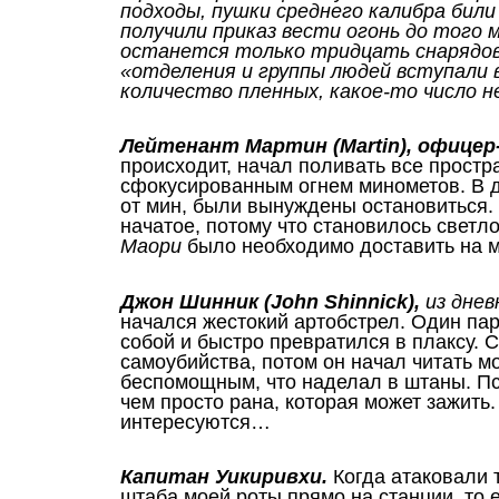
подходы, пушки среднего калибра бил
получили приказ вести огонь до того м
останется только тридцать снарядов
«отделения и группы людей вступали 
количество пленных, какое-то чис
Лейтенант Мартин (Martin), офицер
происходит, начал поливать все простр
сфокусированным огнем минометов. В д
от мин, были вынуждены остановиться.
начатое, потому что становилось светл
Маори
было необходимо доставить на м
Джон Шинник (John Shinnick),
из днев
начался жестокий артобстрел. Один пар
собой и быстро превратился в плаксу. 
самоубийства, потом он начал читать м
беспомощным, что наделал в штаны. Пс
чем просто рана, которая может зажить.
интересуются…
Капитан Уикиривхи.
Когда атаковали т
штаба моей роты прямо на станции, то 