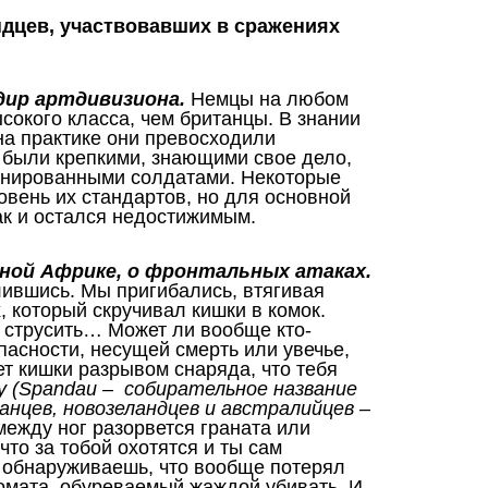
дцев, участвовавших в сражениях
андир артдивизиона.
Немцы на любом
окого класса, чем британцы. В знании
на практике они превосходили
 были крепкими, знающими свое дело,
инированными солдатами. Некоторые
овень их стандартов, но для основной
так и остался недостижимым.
рной Африке, о фронтальных атаках.
лившись. Мы пригибались, втягивая
, который скручивал кишки в комок.
и струсить… Может ли вообще кто-
пасности, несущей смерть или увечье,
т кишки разрывом снаряда, что тебя
 (Spandau – собирательное название
нцев, новозеландцев и австралийцев –
 между ног разорвется граната или
что за тобой охотятся и ты сам
м обнаруживаешь, что вообще потерял
томата, обуреваемый жаждой убивать. И