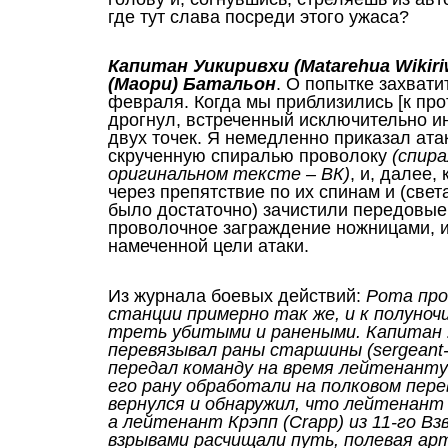
где тут слава посреди этого ужаса?
Капитан Уикиривхи (Matarehua Wikiriw
(Маори)
Батальон
. О попытке захват
февраля. Когда мы приблизились [к про
дрогнул, встреченный исключительно 
двух точек. Я немедленно приказал ата
скрученную спиралью проволоку
(спира
оригинальном тексте – ВК)
, и, далее,
через препятствие по их спинам и (св
было достаточно) зачистили передовые
проволочное заграждение ножницами, и
намеченной цели атаки.
Из журнала боевых действий:
Рота про
станции примерно так же, и к полуноч
треть убитыми и ранеными. Капитан У
перевязывал раны старшины (sergeant-m
передал команду на время лейтенанту 
его рану обработали на полковом пере
вернулся и обнаружил, что лейтенант Э
а лейтенант Крэпп (Crapp) из 11-го В
взрывами расчищали путь, полевая ар