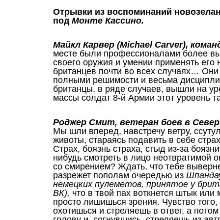
Отрывки из воспоминаний новозелан
под
Монте Кассино.
Майкл Карвер (Michael Carver), ком
месте были профессионалами более выс
своего оружия и умении применять его 
британцев почти во всех случаях… Они
полными решимости и весьма дисципл
британцы, в ряде случаев, вышли на ур
массы солдат 8-й Армии этот уровень 
Роджер Смит, ветеран боев в Севе
Мы шли вперед, навстречу ветру, ссуту
животы, стараясь подавить в себе страх
Страх, боязнь страха, стыд из-за боязн
нибудь смотреть в лицо неотвратимой о
со смирением? Ждать, что тебе выверне
разрежет пополам очередью из
Шпандау
немецких пулеметов, принятое у брита
ВК),
что в твой пах воткнется штык или
просто лишишься зрения. Чувство того, 
охотишься и стреляешь в ответ, а пото
голову и, согнувшись, стреляешь из ав