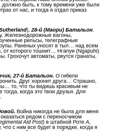
 должно быть, к тому времени уже были
рах от нас, и тогда я отдал приказ
Sutherland
),
28-й (Маори) Батальон
.
у. Железнодорожные вагоны,
рученные рельсы, телеграфные
рупы. Раненых уносят в тыл… над всем
и, от которого тошнит…
Нгапуи (Ngapuhi)
ы. Грохочут автоматы, рвутся гранаты,
чик, 27-й Батальон.
О гибели
ронить. Друг хоронит друга… Страшно,
ены… то, что ты видишь красивым не
 тогда, когда это твои друзья. Для
п…
довой.
Война никогда не была для меня
 оказаться рядом с переносчиком
gimental Aid Post)
в штабной Роте
A
,
что с ним все будет в порядке, когда я