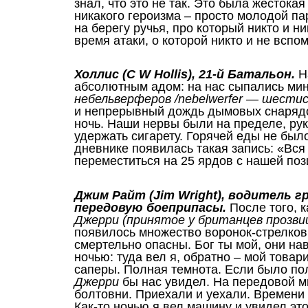
знал, что это не так. Это была жестокая
никакого героизма – просто молодой пар
на берегу ручья, про который никто и н
время атаки, о которой никто и не вспо
Холлис (C W Hollis), 21-й Батальон.
Н
абсолютным адом: на нас сыпались ми
небельверферов /nebelwerfer — шест
и непрерывный дождь дымовых снаряд
ночь. Наши нервы были на пределе, рук
удержать сигарету. Горячей еды не было
дневнике появилась такая запись: «Вс
переместиться на 25 ярдов с нашей поз
Джим Райт (Jim Wright), водитель г
передовую боеприпасы.
После того, 
Джерри (принятое у британцев прозви
появилось множество воронок-стрелков
смертельно опасны. Бог ты мой, они 
ночью: туда вел я, обратно – мой това
саперы. Полная темнота. Если было пол
Джерри
бы нас увидел. На передовой м
болтовни. Приехали и уехали. Времени 
Как-то ночью я вел машину и увидел это