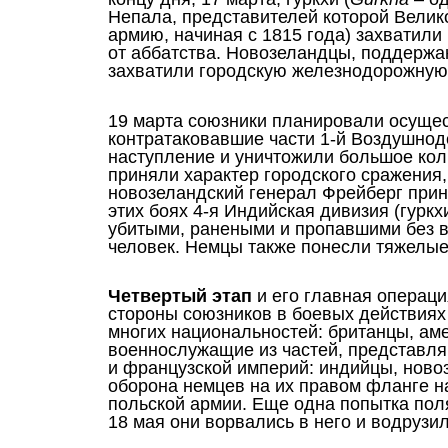
Непала, представителей которой Велик
армию, начиная с 1815 года) захватил
от аббатства. Новозеландцы, поддержа
захватили городскую железнодорожную
19 марта союзники планировали осущест
контратаковавшие части 1-й Воздушнод
наступление и уничтожили большое кол
приняли характер городского сражения,
новозеландский генерал Фрейберг прин
этих боях 4-я Индийская дивизия (гуркх
убитыми, ранеными и пропавшими без в
человек. Немцы также понесли тяжелые
Четвертый этап
и его главная операц
стороны союзников в боевых действиях
многих национальностей: британцы, аме
военнослужащие из частей, представл
и французской империй: индийцы, ново
оборона немцев на их правом фланге н
польской армии. Еще одна попытка поля
18 мая они ворвались в него и водруз