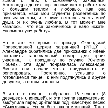
school of arts, к сожалению, закрылась.
Александра до сих пор вспоминает о работе там
с большим теплом и любовью. Как она
признается, «все мои студенты разлетелись по
разным местам, и с ними осталась часть моей
души. Я их очень любила. В тот момент мне
казалось, что все закончилось и надо искать
«нормальную» работу».
Но в это же время в приходе Оклендской
Православной церкви заграницей (РПЦЗ) к
Александре обратились две прихожанки с идеей
поставить танцевальный номер для троих
участниц к празднику по случаю 70-летия
Победы. Эта идея понравилась Александре.
Вместе они начали что-то придумывать и
репетировать. Постепенно, услышав о
готовящемся танце, к ним подтянулись и другие
девушки, а потом и юноши…
В итоге в группе собралось 16 человек (8
девушек и 8 юношей). И эта группа замечательно
выступила перед зрителями под известную песню
«Смуглянка». Успех был ошеломляющий. Так в