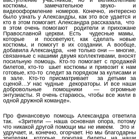
костюмы, замечательное звуко- и
видеооформление номеров. Конечно, интересно
было узнать у Александры, как это все удается и
кто в этом помогает. Александра рассказала, что
в этом очень помогают родители и прихожане
Православной церкви. Есть чудесные мамы,
которые и посоветуют, как сделать новые
костюмы, и помогут в их создании. А вообще,
добавила Александра, «не только они — многие,
связанные с нашими двумя коллективами, вносят
посильную помощь. Кто-то помогает с продажей
билетов, кто-то шьет костюмы и привозит к нам
готовые, кто-то следит за порядком за кулисами и
в зале. Кто-то присматривает за детьми за
сценой…У нас чудные декораторы. И все наши
добровольные помощники — огромные
энтузиасты. Я очень стараюсь, чтобы все жили в
одной дружной команде».
Про финансовую помощь Александра ответила
так. «Зрители — наша основная опора, потому
что никакой другой помощи мы не имеем. Это и
удручает, и, конечно, огорчает. Но мы благодарны
зрителям, которые, покупая билеты на наши