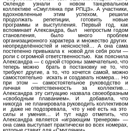
Окленде узнали о новом танцевальном
коллективе «Смуглянка при РПЦЗ». А участники,
вдохновленные этим успехом, решили
продолжать репетиции, готовить новые
программы и выступления. Первый год, как
вспоминает Александра, был непростым годом
становления, было много проблем
организационного характера и множество других
неопределённостей и неясностей… А она сама
постепенно привыкала к новой для себя роли —
роли с огромной ответственностью. Как пояснила
Александра — с одной стороны замечательно, что
теперь можно брать в постановку не то, что
требуют другие, а то, что хочется самой, можно
самостоятельно искать и создавать номера… Но
при этом — самостоятельное руководство и
личная ответственность за коллектив…
Александра эту ситуацию назвала своеобразным
«свободным плаванием». И добавила, что
никогда
не планировала руководить коллективом
и даже не подозревала, что у неё есть на это
силы и умения… И тут надо отметить, что
Александра является «играющим тренером» —
она сама выступает практически во всех номерах,
которые ставит для «Смуглянки».