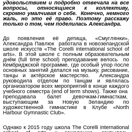
удовольствием и подробно отвечала на все
вопросы, относящиеся к коллективу,
скромно умалчивая о себе. Конечно, немного
жаль, но это её право. Поэтому расскажу
только о том, чем поделилась Александра.
До появления её детища, «Смуглянки»,
Александра Павлюк работала в новозеландской
школе искусств «The Corelli international school of
arts». В этой школе с полным образовательным
днём (full time school)
преподавание велось по
Кембриджской программе, где особый упор после
основных занятий делался на музыку, рисование,
танцы и актёрское мастерство. Александра
руководила отделом по танцам и являлась
организатором всех мероприятий в конце каждого
учебного семестра (end of term shows). Также она
преподавала балет девочкам-гимнасткам,
выступающим за Новую Зеландию по
художественной гимнастике в Клубе «North
Harbour Gymnastic Club».
Однако к 2015 году школа The Corelli international