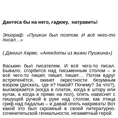
Дантеса бы на него, гадюку, натравить!
Эпиграф: «Пушкин был поэтом. И всё чего-то
писал…»
( Даниил Хармс. «Анекдоты из жизни Пушкина»)
Васькин был писателем. И всё чего-то писал.
Бывало, сгорбится над письменным столом – и
всё чего-то пишет, пишет, пишет… Потом вдруг
встрепенётся, окинет окрестности безумным
взором (дескать, где я? Накой? Почему? За что?),
высморкается (когда в платок, когда в штору или
кулак, а когда и прямо на пол), опять нависнет с
пишущей ручкой в руке над столом, как птица
гриф над падалью – и давай опять наяривать! Вот
какой это был скромный в своей литературно-
сочинительской гениальности, незаметный герой.