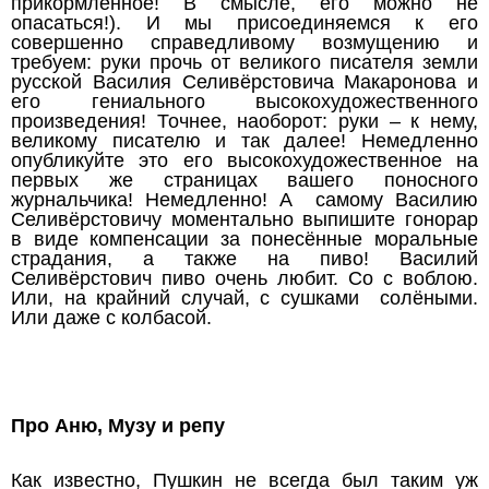
прикормленное! В смысле, его можно не
опасаться!). И мы присоединяемся к его
совершенно справедливому возмущению и
требуем: руки прочь от великого писателя земли
русской Василия Селивёрстовича Макаронова и
его гениального высокохудожественного
произведения! Точнее, наоборот: руки – к нему,
великому писателю и так далее! Немедленно
опубликуйте это его высокохудожественное на
первых же страницах вашего поносного
журнальчика! Немедленно! А самому Василию
Селивёрстовичу моментально выпишите гонорар
в виде компенсации за понесённые моральные
страдания, а также на пиво! Василий
Селивёрстович пиво очень любит. Со с воблою.
Или, на крайний случай, с сушками солёными.
Или даже с колбасой.
Про Аню, Музу и репу
Как известно, Пушкин не всегда был таким уж