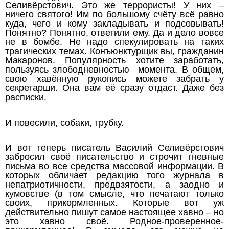
Селивёрстович. Это же террористы! У них –
ничего святого! Им по большому счёту всё равно
куда, чего и кому закладывать и подсовывать!
Понятно? Понятно, ответили ему. Да и дело вовсе
не в бомбе. Не надо спекулировать на таких
трагических темах. Конъюнктурщик вы, гражданин
Макаронов. Популярность хотите заработать,
пользуясь злободневностью момента. В общем,
свою хавённую рукопись можете забрать у
секретарши. Она вам её сразу отдаст. Даже без
расписки.
И повесили, собаки, трубку.
И вот теперь писатель Василий Селивёрстович
забросил своё писательство и строчит гневные
письма во все средства массовой информации. В
которых обличает редакцию того журнала в
непатриотичности, предвзятости, а заодно и
кумовстве (в том смысле, что печатают только
своих, прикормленных. Которые вот уж
действительно пишут самое настоящее хавно – но
это хавно своё. Родное-проверенное-