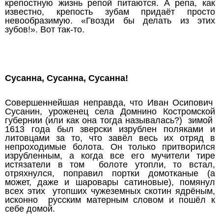
крепостную жизнь репой питаются. А репа, как
известно, крепость зубам придаёт просто
невообразимую. «Гвозди бы делать из этих
зубов!». Вот так-то.
Сусанна, Сусанна, Сусанна!
Совершеннейшая неправда, что Иван Осипович
Сусанин, уроженец села Домнино Костромской
губернии (или как она тогда называлась?) зимой
1613 года был зверски изрублен поляками и
литовцами за то, что завёл весь их отряд в
непроходимые болота. Он только притворился
изрубленным, а когда все его мучители тире
истязатели в том болоте утопли, то встал,
отряхнулся, поправил портки домотканые (а
может, даже и шаровары сатиновые), помянул
всех этих утопших чужеземных скотин ядрёным,
исконно русским матерным словом и пошёл к
себе домой.