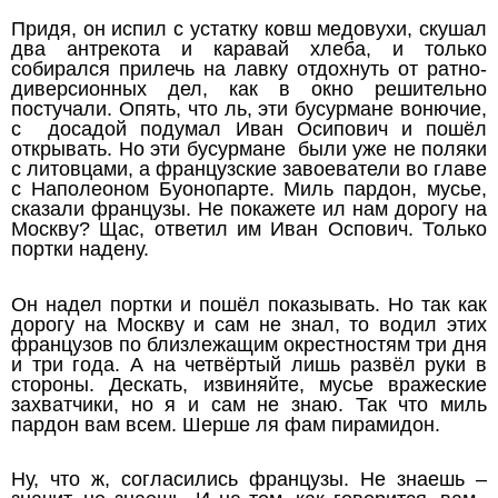
Придя, он испил с устатку ковш медовухи, скушал
два антрекота и каравай хлеба, и только
собирался прилечь на лавку отдохнуть от ратно-
диверсионных дел, как в окно решительно
постучали. Опять, что ль, эти бусурмане вонючие,
с досадой подумал Иван Осипович и пошёл
открывать. Но эти бусурмане были уже не поляки
с литовцами, а французские завоеватели во главе
с Наполеоном Буонопарте. Миль пардон, мусье,
сказали французы. Не покажете ил нам дорогу на
Москву? Щас, ответил им Иван Оспович. Только
портки надену.
Он надел портки и пошёл показывать. Но так как
дорогу на Москву и сам не знал, то водил этих
французов по близлежащим окрестностям три дня
и три года. А на четвёртый лишь развёл руки в
стороны. Дескать, извиняйте, мусье вражеские
захватчики, но я и сам не знаю. Так что миль
пардон вам всем. Шерше ля фам пирамидон.
Ну, что ж, согласились французы. Не знаешь –