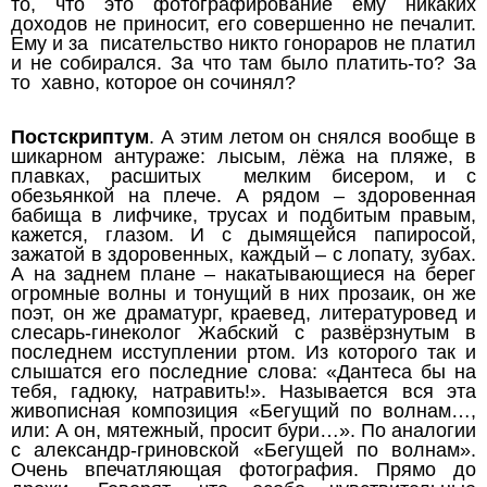
то, что это фотографирование ему никаких
доходов не приносит, его совершенно не печалит.
Ему и за писательство никто гонораров не платил
и не собирался. За что там было платить-то? За
то хавно, которое он сочинял?
Постскриптум
. А этим летом он снялся вообще в
шикарном антураже: лысым, лёжа на пляже, в
плавках, расшитых мелким бисером, и с
обезьянкой на плече. А рядом – здоровенная
бабища в лифчике, трусах и подбитым правым,
кажется, глазом. И с дымящейся папиросой,
зажатой в здоровенных, каждый – с лопату, зубах.
А на заднем плане – накатывающиеся на берег
огромные волны и тонущий в них прозаик, он же
поэт, он же драматург, краевед, литературовед и
слесарь-гинеколог Жабский с развёрзнутым в
последнем исступлении ртом. Из которого так и
слышатся его последние слова: «Дантеса бы на
тебя, гадюку, натравить!». Называется вся эта
живописная композиция «Бегущий по волнам…,
или: А он, мятежный, просит бури…». По аналогии
с александр-гриновской «Бегущей по волнам».
Очень впечатляющая фотография. Прямо до