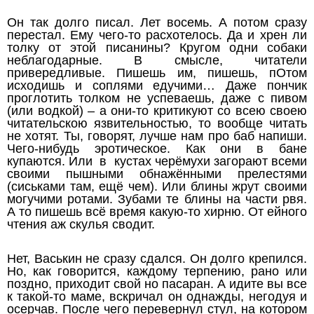
Он так долго писал. Лет восемь. А потом сразу
перестал. Ему чего-то расхотелось. Да и хрен ли
толку от этой писанины? Кругом одни собаки
неблагодарные. В смысле, читатели
привередливые. Пишешь им, пишешь, пОтом
исходишь и соплями едучими… Даже пончик
проглотить толком не успеваешь, даже с пивом
(или водкой) – а они-то критикуют со всею своею
читательскою язвительностью, то вообще читать
не хотят. Ты, говорят, лучше нам про баб напиши.
Чего-нибудь эротическое. Как они в бане
купаются. Или в кустах черёмухи загорают всеми
своими пышными обнажёнными прелестями
(сиськами там, ещё чем). Или блины жрут своими
могучими ротами. Зубами те блины на части рвя.
А то пишешь всё время какую-то хирню. От ейного
чтения аж скулья сводит.
Нет, Васькин не сразу сдался. Он долго крепился.
Но, как говорится, каждому терпению, рано или
поздно, приходит свой но пасаран. А идите вы все
к такой-то маме, вскричал он однажды, негодуя и
осерчав. После чего перевернул стул, на котором