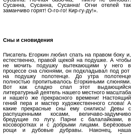
Сусанна, Сусанна, Сусанна! Огни отелей так
заманчиво горят! О-го-го! Кир-гу-ду!».
Сны и сновидения
Писатель Егоркин любил спать на правом боку и,
естественно, правой щекой на подушке. А чтобы
не мочить подушку вытекающими у него в
процессе сна слюнями, он подкладывал под рот
на подушку полотенце. До утра полотенце
полностью пропитывалось Егоркиными слюнями.
Вот как сладко спал этот выдающийся
литературный деятель нашего местного масштаба
и нашего же прекрасного времени! Настоящий
гений пера и мастер художественного слова! А
какие прекрасные сны ему снились! Девы с
распущенными косами, величаво-задумчиво
бредущие по лугу. Парни с балалайками, в
косоворотках и с добрыми лицами. Берёзовые
рощи и дубовые дубравы. Наконец, наша