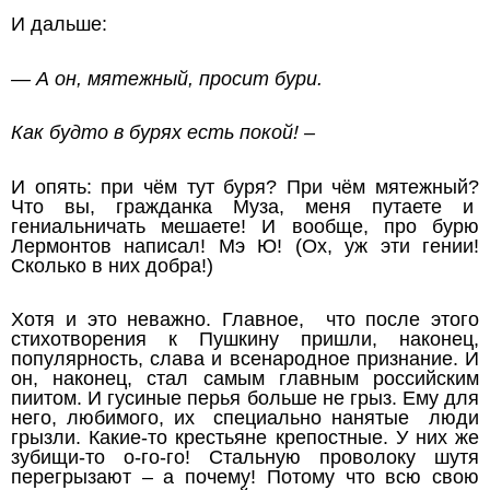
И дальше:
— А он, мятежный, просит бури.
Как будто в бурях есть покой! –
И опять: при чём тут буря? При чём мятежный?
Что вы, гражданка Муза, меня путаете и
гениальничать мешаете! И вообще, про бурю
Лермонтов написал! Мэ Ю! (Ох, уж эти гении!
Сколько в них добра!)
Хотя и это неважно. Главное, что после этого
стихотворения к Пушкину пришли, наконец,
популярность, слава и всенародное признание. И
он, наконец, стал самым главным российским
пиитом. И гусиные перья больше не грыз. Ему для
него, любимого, их специально нанятые люди
грызли. Какие-то крестьяне крепостные. У них же
зубищи-то о-го-го! Стальную проволоку шутя
перегрызают – а почему! Потому что всю свою