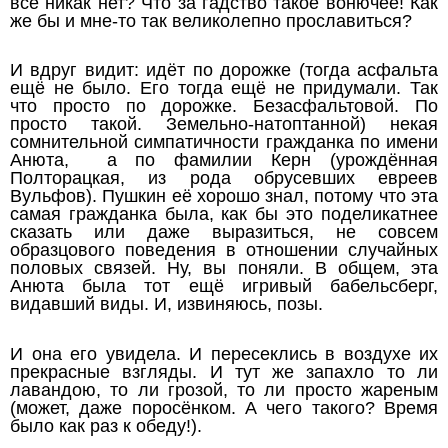
всё никак нет? Что за гадство такое вонючее! Как
же бы и мне-то так великолепно прославиться?
И вдруг видит: идёт по дорожке (тогда асфальта
ещё не было. Его тогда ещё не придумали. Так
что просто по дорожке. Безасфальтовой. По
просто такой. Земельно-натоптанной) некая
сомнительной симпатичности гражданка по имени
Анюта, а по фамилии Керн (урождённая
Полторацкая, из рода обрусевших евреев
Вульфов). Пушкин её хорошо знал, потому что эта
самая гражданка была, как бы это поделикатнее
сказать или даже выразиться, не совсем
образцового поведения в отношении случайных
половых связей. Ну, вы поняли. В общем, эта
Анюта была тот ещё игривый бабельсберг,
видавший виды. И, извиняюсь, позы.
И она его увидела. И пересеклись в воздухе их
прекрасные взгляды. И тут же запахло то ли
лавандою, то ли грозой, то ли просто жареным
(может, даже поросёнком. А чего такого? Время
было как раз к обеду!).