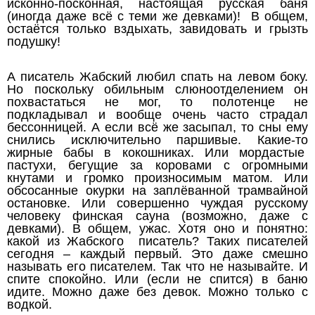
исконно-посконная, настоящая русская баня
(иногда даже всё с теми же девками)! В общем,
остаётся только вздыхать, завидовать и грызть
подушку!
А писатель Жабский любил спать на левом боку.
Но поскольку обильным слюноотделением он
похвастаться не мог, то полотенце не
подкладывал и вообще очень часто страдал
бессонницей. А если всё же засыпал, то сны ему
снились исключительно паршивые. Какие-то
жирные бабы в кокошниках. Или мордастые
пастухи, бегущие за коровами с огромными
кнутами и громко произносимым матом. Или
обсосанные окурки на заплёванной трамвайной
остановке. Или совершенно чуждая русскому
человеку финская сауна (возможно, даже с
девками). В общем, ужас. Хотя оно и понятно:
какой из Жабского писатель? Таких писателей
сегодня – каждый первый. Это даже смешно
называть его писателем. Так что не называйте. И
спите спокойно. Или (если не спится) в баню
идите. Можно даже без девок. Можно только с
водкой.