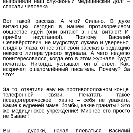
выполняли наш служебный медицинский долг –
спасали человека.
Вот такой рассказ. А что? Сильно. В духе
витающих сегодня в нашем противоречивом
обществе идей (они витают в нём, витают! И
причём неустанно!). Поэтому Василий
Селивёрстович, не мудрствуя лукаво и уверенно
глядя в глаза, отнёс этот свой рассказ в редакцию
некоего литературного журнала. А чего неделю
поинтересовался, когда его в этом журнале будут
печатать. Никогда, услышал он в ответ. Как,
вскричал ошеломлённый писатель. Почему? За
что?
За то, ответили ему на противоположном конце
телефонной связи. Печатать такое
псевдогероическое хавно – себя не уважать.
Какие к едреней маме бомбы, какие гранаты? Это
же медицинское учреждение! Мирнее его просто
не бывает!
Вы – дураки, начал плеваться Василий