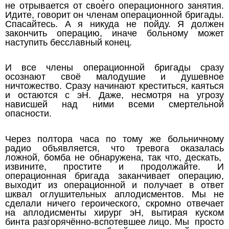
не отрывается от своего операционного занятия.
Идите, говорит он членам операционной бригады.
Спасайтесь. А я никуда не пойду. Я должен
закончить операцию, иначе больному может
наступить бесславный конец.
И все члены операционной бригады сразу
осознают своё малодушие и душевное
ничтожество. Сразу начинают креститься, каяться
и остаются с эН. Даже, несмотря на угрозу
нависшей над ними всеми смертельной
опасности.
Через полтора часа по тому же больничному
радио объявляется, что тревога оказалась
ложной, бомба не обнаружена, так что, дескать,
извините, простите и продолжайте. И
операционная бригада заканчивает операцию,
выходит из операционной и получает в ответ
шквал оглушительных аплодисментов. Мы не
сделали ничего героического, скромно отвечает
на аплодисменты хирург эН, вытирая куском
бинта разгорячённо-вспотевшее лицо. Мы просто