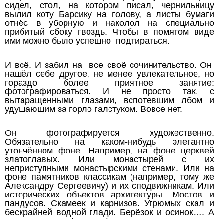
сидел, стол, на котором писал, чернильницу
вылил коту Барсику на голову, а листы бумаги
отнёс в уборную и наколол на специально
прибитый сбоку гвоздь. Чтобы в помятом виде
ими можно было успешно подтираться.
И всё. И забил на все своё сочинительство. Он
нашёл себе другое, не менее увлекательное, но
гораздо более приятное занятие:
фотографироваться. И не просто так, с
вытаращенными глазами, вспотевшим лбом и
удушающим за горло галстуком. Вовсе нет.
Он фотографируется художественно.
Обязательно на каком-нибудь элегантно
утончённом фоне. Например, на фоне церквей
златоглавых. Или монастырей с их
неприступными монастырскими стенами. Или на
фоне памятников классикам (например, тому же
Александру Сергеевичу) и их сподвижникам. Или
исторических объектов архитектуры. Мостов и
пандусов. Скамеек и карнизов. Угрюмых скал и
бескрайней водной глади. Берёзок и осинок…. А