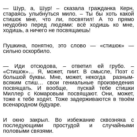
— Шур, а, Шур! – сказала гражданка Керн,
стараясь улыбнуться мило. – Ты бы хоть какой
стишок мне, что ли, посвятил! А то прямо
неудобно перед людями: всё ходишь ко мне,
ходишь, а ничего не посвящаешь!
Пушкина, понятно, это слово — «стишок» —
сильно оскорбило.
— Иди отсюдова, – ответил ей грубо. –
«Стишок»… Я, может, пиит. В смысле, Поэт с
большой буквы. Мне, может, некогда разным-
всяким стиш… свои гениальные произведения
посвящать. И вообще, пускай тебе стишки
Миллер с Комаровым посвящают. Они, может,
тоже к тебе ходят. Тоже задерживаются в твоём
всенародном будуаре.
И окно закрыл. Во избежание сквозняка с
последующими простудой и случайными
половыми связями.