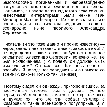
безоговорочно признанным и непревзойдённо
популярным мастером художественного слова.
Например, в начале девятнадцатого века самыми
известными литераторами были некие Иван
Миллер и Матвей Комаров. Их книги значительно
превосходили по тиражам издания нашего
всенародно ныне любимого Александра
Сергеевича.
Писатели (и это тоже давно и прочно известно) —
народ завистливый (завистливый, завистливый! И
не надо делать такие глаза, как будто это для вас
открытие!). Александр Сергеевич, конечно же, не
был исключением. ( А почему он должен быть
исключением? Он как все! Как весь советс…
российский народ! Все завидуют – и он вместе со
всеми! А как же! Только так! И никак!)
Поэтому сидел он однажды, пригорюнившись, за
письменным столом, грыз с досады гусиные
перья, хлебал чернила, смотрел в открытое окно
и думал: эх! Что же эти собаки Миллер с
Комаровым такие всенародно популярные, а я