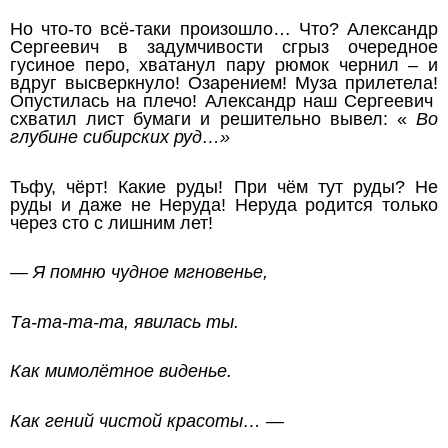
Но что-то всё-таки произошло… Что? Александр
Сергеевич в задумчивости сгрыз очередное
гусиное перо, хватанул пару рюмок чернил – и
вдруг высверкнуло! Озарением! Муза прилетела!
Опустилась на плечо! Александр наш Сергеевич
схватил лист бумаги и решительно вывел: «
Во
глубине сибирских руд…»
Тьфу, чёрт! Какие руды! При чём тут руды? Не
руды и даже не Неруда! Неруда родится только
через сто с лишним лет!
— Я помню чудное мгновенье,
Та-та-та-та, явилась ты.
Как мимолётное виденье.
Как гений чистой красоты… —