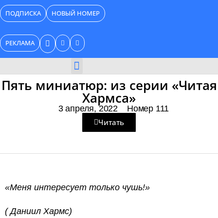
Перейти
ПОДПИСКА
НОВЫЙ НОМЕР
к
содержимому
РЕКЛАМА
БИЗНЕС КАТАЛОГ
Пять миниатюр: из серии «Читая
Хармса»
3 апреля, 2022
Номер 111
Читать
«Меня интересует только чушь!»
( Даниил Хармс)