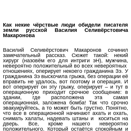
Как некие чёрствые люди обидели писателя
земли русской Василия Селивёрстовича
Макаронова
Василий Селивёрстович Макаронов сочинил
замечательный рассказ. Сюжет такой: некий
хирург (назовём его для интриги эН), мужчина,
невероятно положительный во всех невероятных
отношениях, оперирует некоего гражданина Зэ. У
гражданина Зэ выскочила грыжа, без операции её
вправить не удалось, вот поэтому и операция. И
вот оперирует он эту грыжу, оперирует – и тут в
операционную приходит срочное сообщение: в
здании, где расположена эта самая
операционная, заложена бомба! Так что срочно
эвакуируйтесь, а то может быть грустно. Понятно,
что все в операционной начинают ахать и охать,
снимать халаты, надевать штаны и коситься на
дверь. Все, кроме нашего невероятно
положительного. Который остаётся спокойным и