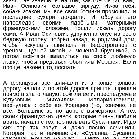
значит, не знаешь. И на том, как говорится, вам,
Иван Осипович, большое киргуду. Из-за тебя,
собаки этакой, мы все свои ботинки промочили и
последние сухари дожрали. И обругав его
напоследок своими ядрёными матерными
французскими словами, пошли искать дорогу
сами. А Иван Осипович, удручённо опустив свою
бедовую голову, побрёл назад, в родимый дом,
чтобы искушать шницель и бефстроганов с
хреном, щучьей икрой и мочёной брусникой, а
потом всё-таки завалиться на свою любимую
лавку, чтобы предаться объятиям Морфея. Если
проще, наконец-то, поспать.
А французы всё шли-шли и, в конце концов,
дорогу нашли и по этой дороге пришли. Пришли
прямо в златоглавую, сожгли её и, преследуемые
Кутузовым Михаилом Илларионовичем,
вернулись к себе во Францию (но, конечно, не
все. Большинство по дороге вымерзло). А тех
своих французских девок, которые очень любили
врать, начали с тех пор называть Сусаннами. И до
сих пор так зовут. И даже песню сочинили.
Которая так и начинается: «Сусанна, Сусанна,
Сусанна! Ночная бабочка, никто не виноват!