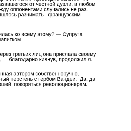
казавшегося от честной дуэли, в любом
ежду оппонентами случались не раз.
ишлось разнимать французским
силась ко всему этому? — Супруга
апитком.
ерез третьих лиц она прислала своему
 — благодарно кивнув, продолжил я.
нная автором собственноручно,
ный перстень с гербом Вандеи. Да, да
авшей покоряться революционерам.