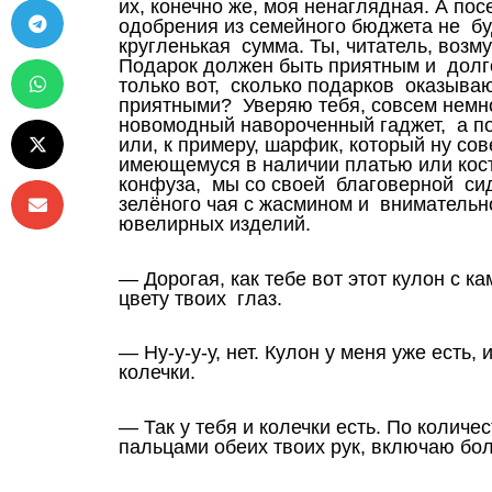
их, конечно же, моя ненаглядная. А по
одобрения из семейного бюджета не б
кругленькая сумма. Ты, читатель, возму
Подарок должен быть приятным и долго
только вот, сколько подарков оказыва
приятными? Уверяю тебя, совсем немно
новомодный навороченный гаджет, а п
или, к примеру, шарфик, который ну со
имеющемуся в наличии платью или кос
конфуза, мы со своей благоверной сид
зелёного чая с жасмином и внимательн
ювелирных изделий.
— Дорогая, как тебе вот этот кулон с к
цвету твоих глаз.
— Ну-у-у-у, нет. Кулон у меня уже есть
колечки.
— Так у тебя и колечки есть. По колич
пальцами обеих твоих рук, включаю бо