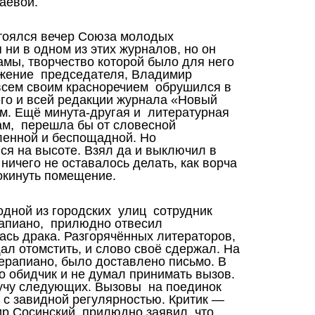
таевой.
стоялся вечер Союза молодых
 ни в одном из этих журналов, но он
амы, творчество которой было для него
ажение председателя, Владимир
всем своим красноречием обрушился в
его и всей редакции журнала «Новый
м. Ещё минута-другая и литературная
ам, перешла бы от словесной
сленной и беспощадной. Но
ся на высоте. Взял да и выключил в
ничего не оставалось делать, как ворча
покинуть помещение.
одной из городских улиц сотрудник
рапиано, прилюдно отвесил
сь драка. Разгорячённых литераторов,
ал отомстить, и слово своё сдержал. На
ерапиано, было доставлено письмо. В
о обидчик и не думал принимать вызов.
 кучу следующих. Вызовы на поединок
с завидной регулярностью. Критик —
мир Сосинский прилюдно заявил, что