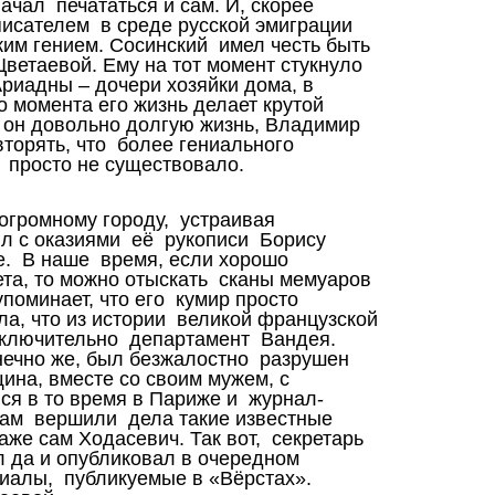
чал печататься и сам. И, скорее
писателем в среде русской эмиграции
иким гением. Сосинский имел честь быть
етаевой. Ему на тот момент стукнуло
Ариадны – дочери хозяйки дома, в
о момента его жизнь делает крутой
л он довольно долгую жизнь, Владимир
торять, что более гениального
е просто не существовало.
 огромному городу, устраивая
ял с оказиями её рукописи Борису
ое. В наше время, если хорошо
ета, то можно отыскать сканы мемуаров
поминает, что его кумир просто
а, что из истории великой французской
сключительно департамент Вандея.
нечно же, был безжалостно разрушен
на, вместе со своим мужем, с
ся в то время в Париже и журнал-
Там вершили дела такие известные
аже сам Ходасевич. Так вот, секретарь
 да и опубликовал в очередном
иалы, публикуемые в «Вёрстах».