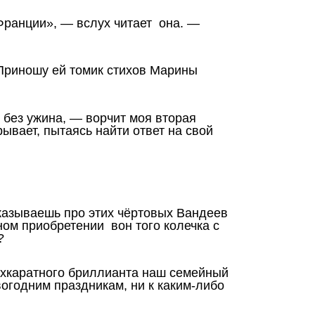
ранции», — вслух читает она. —
 Приношу ей томик стихов Марины
 без ужина, — ворчит моя вторая
рывает, пытаясь найти ответ на свой
казываешь про этих чёртовых Вандеев
ном приобретении вон того колечка с
?
ухкаратного бриллианта наш семейный
огодним праздникам, ни к каким-либо