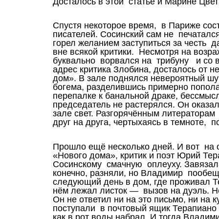
Досталось в этой статье и Марине Цве
Спустя некоторое время, в Париже со
писателей. Сосинский сам не печатался
горел желанием заступиться за честь д
вне всякой критики. Несмотря на возр
буквально ворвался на трибуну и со 
адрес критика Злобина, досталось от н
дом». В зале поднялся невероятный шу
богема, разделившись примерно попол
перепалке к банальной драке, бессмы
председатель не растерялся. Он оказал
зале свет. Разгорячённым литераторам 
друг на друга, чертыхаясь в темноте, 
Прошло ещё несколько дней. И вот на 
«Нового дома», критик и поэт Юрий Те
Сосинскому смачную оплеуху. Завязала
конечно, разняли, но Владимир пообещ
следующий день в дом, где проживал Т
нём лежал листок — вызов на дуэль. Н
Он не ответил ни на это письмо, ни на
поступали в почтовый ящик Терапиано 
как в рот воды набрал. И тогда Влади