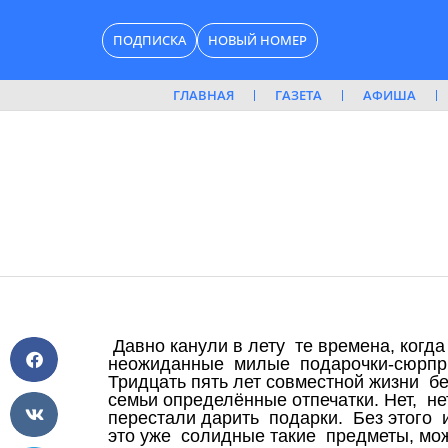
Перейти
ПОДПИСКА
НОВЫЙ НОМЕР
к
содержимому
ГЛАВНАЯ
ГАЗЕТА
АФИША
Давно канули в лету те времена, когд
неожиданные милые подарочки-сюрприз
Тридцать пять лет совместной жизни б
семьи определённые отпечатки. Нет, не
перестали дарить подарки. Без этого 
это уже солидные такие предметы, мож