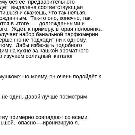
сему без её предварительного
удет выделена соответствующая
тишься и скажешь, что так нельзя.
жданным. Так-то оно, конечно, так,
ются в итоге — долгожданными и
го. Ждёт, к примеру, вторая половинка
олучает набор банальной парфюмерии
вершенно не подходит ни к одному,
тюму. Дабы избежать подобного
им на кухне за чашкой ароматного
о изучаем солидный каталог
амушком? По-моему, он очень подойдёт к
, и не один. Давай лучше посмотрим
еству примерно совпадают со всеми
льшой, опасно —иронизирую я.