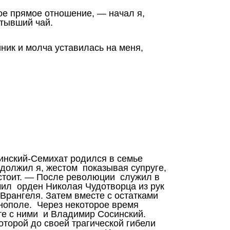
ое прямое отношение, — начал я,
тывший чай.
ник и молча уставилась на меня,
нский-Семихат родился в семье
должил я, жестом показывая супруге,
 стоит. — После революции служил в
чил орден Николая Чудотворца из рук
Врангеля. Затем вместе с остатками
инополе. Через некоторое время
те с ними и Владимир Сосинский.
оторой до своей трагической гибели