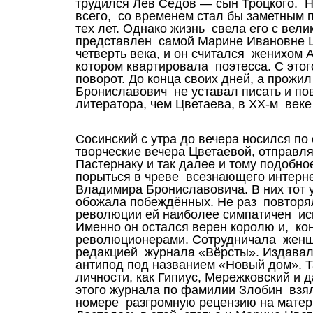
трудился Лев Седов — сын Троцкого. На
всего, со временем стал бы заметным 
тех лет. Однако жизнь свела его с вел
представлен самой Марине Ивановне Цв
четверть века, и он считался женихом 
котором квартировала поэтесса. С этог
поворот. До конца своих дней, а прожи
Брониславович не уставал писать и пов
литератора, чем Цветаева, в XX-м век
Сосинский с утра до вечера носился по
творческие вечера Цветаевой, отправл
Пастернаку и так далее и тому подобн
порыться в чреве всезнающего интерн
Владимира Брониславовича. В них тот у
обожала побеждённых. Не раз повторял
революции ей наиболее симпатичен и
Именно он остался верен королю и, ко
революционерами. Сотрудничала женщи
редакцией журнала «Вёрсты». Издавал
антипод под названием «Новый дом». 
личности, как Гипиус, Мережковский и д
этого журнала по фамилии Злобин взял
номере разгромную рецензию на матер