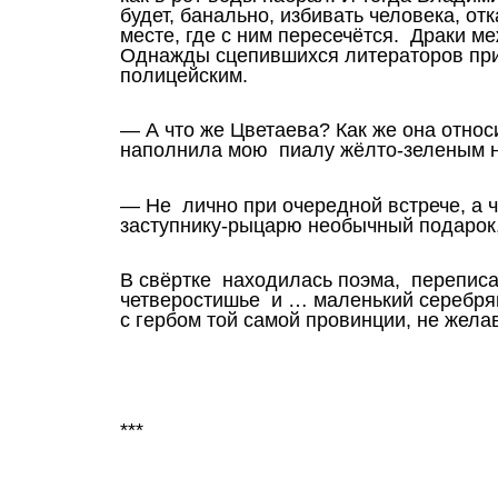
будет, банально, избивать человека, от
месте, где с ним пересечётся. Драки м
Однажды сцепившихся литераторов пр
полицейским.
— А что же Цветаева? Как же она отно
наполнила мою пиалу жёлто-зеленым н
— Не лично при очередной встрече, а ч
заступнику-рыцарю необычный подарок,
В свёртке находилась поэма, переписа
четверостишье и … маленький серебря
с гербом той самой провинции, не жел
***