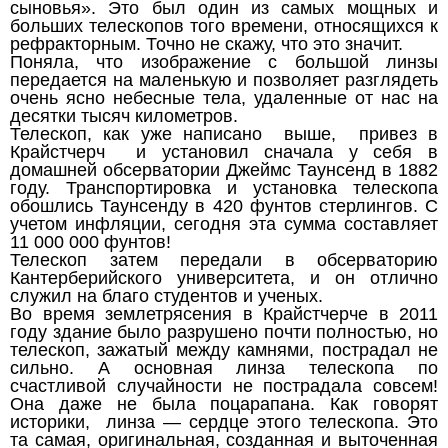
сыновья». Это был один из самых мощных и
больших телескопов того времени, относящихся к
рефракторным. Точно не скажу, что это значит.
Поняла, что изображение с большой линзы
передается на маленькую и позволяет разглядеть
очень ясно небесные тела, удаленные от нас на
десятки тысяч километров.
Телескоп, как уже написано выше, привез в
Крайстчерч и установил сначала у себя в
домашней обсерватории Джеймс Таунсенд в 1882
году. Транспортировка и установка телескопа
обошлись Таунсенду в 420 фунтов стерлингов. С
учетом инфляции, сегодня эта сумма составляет
11 000 000 фунтов!
Телескоп затем передали в обсерваторию
Кантерберийского университета, и он отлично
служил на благо студентов и ученых.
Во время землетрясения в Крайстчерче в 2011
году здание было разрушено почти полностью, но
телескоп, зажатый между камнями, пострадал не
сильно. А основная линза телескопа по
счастливой случайности не пострадала совсем!
Она даже не была поцарапана. Как говорят
историки, линза — сердце этого телескопа. Это
та самая, оригинальная, созданная и выточенная