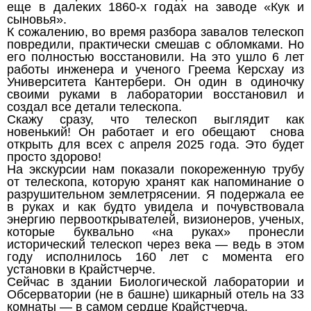
еще в далеких 1860-х годах на заводе «Кук и
сыновья».
К сожалению, во время разбора завалов телескоп
повредили, практически смешав с обломками. Но
его полностью восстановили. На это ушло 6 лет
работы инженера и ученого Греема Керсхау из
Университета Кантербери. Он один в одиночку
своими руками в лаборатории восстановил и
создал все детали телескопа.
Скажу сразу, что телескоп выглядит как
новенький! Он работает и его обещают снова
открыть для всех с апреля 2025 года. Это будет
просто здорово!
На экскурсии нам показали покореженную трубу
от телескопа, которую хранят как напоминание о
разрушительном землетрясении. Я подержала ее
в руках и как будто увидела и почувствовала
энергию первооткрывателей, визионеров, ученых,
которые буквально «на руках» пронесли
исторический телескоп через века — ведь в этом
году исполнилось 160 лет с момента его
установки в Крайстчерче.
Сейчас в здании Биологической лаборатории и
Обсерватории (не в башне) шикарный отель на 33
комнаты — в самом сердце Крайстчерча.