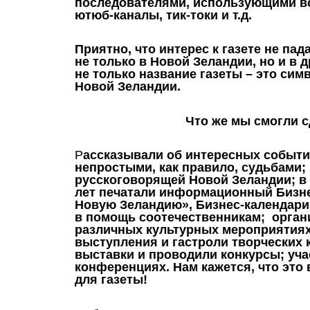
последователями, использующими в
ютюб-каналы, тик-токи и т.д.
П
риятно, что интерес к газете не па
не только в Новой Зеландии, но и в 
не только название газеты – это си
Новой Зеландии.
Что же мы смогли с
Р
ассказывали об интересных событи
непростыми, как правило, судьбами;
русскоговорящей Новой Зеландии; в
лет печатали информационный Бизне
Новую Зеландию», Бизнес-календари
в помощь соотечественникам; орган
различных культурных мероприятиях
выступления и гастроли творческих 
выставки и проводили конкурсы; уча
конференциях. Нам кажется, что это
для газеты!