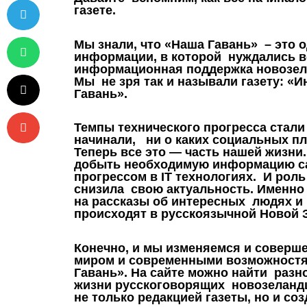
газете.
Мы знали, что «Наша Гавань» – это о
информации, в которой нуждались вс
информационная поддержка новозела
Мы не зря так и называли газету: 
Гавань».
Т
емпы технического прогресса стал
начинали, ни о каких социальных п
Теперь все это — часть нашей жизни
добыть необходимую информацию са
прогрессом в IT технологиях. И рол
снизила свою актуальность. Именн
на рассказы об интересных людях и
происходят в русскоязычной Новой 
К
онечно, и мы изменяемся и соверш
миром и современными возможностя
Гавань». На сайте можно найти раз
жизни русскоговорящих новозеландц
не только редакцией газеты, но и с