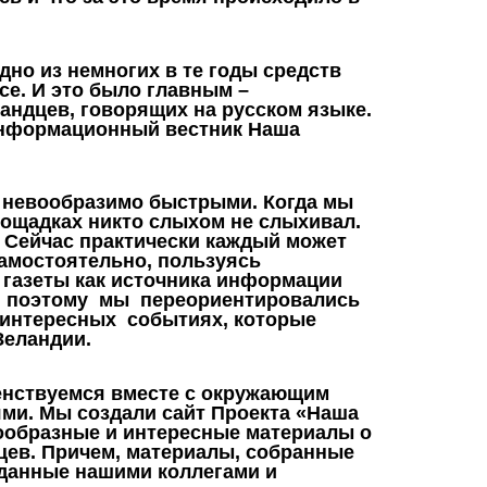
дно из немногих в те годы средств
е. И это было главным –
ндцев, говорящих на русском языке.
«Информационный вестник Наша
и невообразимо быстрыми. Когда мы
лощадках никто слыхом не слыхивал.
. Сейчас практически каждый может
мостоятельно, пользуясь
ь газеты как источника информации
о поэтому мы переориентировались
 интересных событиях, которые
Зеландии.
енствуемся вместе с окружающим
ми. Мы создали сайт Проекта «Наша
нообразные и интересные материалы о
ев. Причем, материалы, собранные
озданные нашими коллегами и