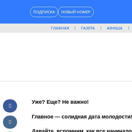
Перейти
ПОДПИСКА
НОВЫЙ НОМЕР
к
содержимому
ГЛАВНАЯ
ГАЗЕТА
АФИША
Уже? Еще? Не важно!
Г
лавное — солидная дата молодости! 
Д
авайте вспомним, как все начинало