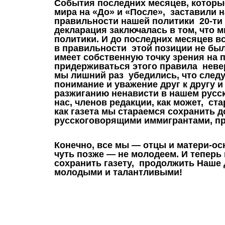
С
обытия последних месяцев, которы
мира на «До» и «После», заставили н
правильности нашей политики 20-ти 
декларация заключалась в том, что 
политики. И до последних месяцев в
в правильности этой позиции не был
имеет собственную точку зрения на 
придерживаться этого правила неве
мы лишний раз убедились, что следу
понимание и уважение друг к другу 
разжиганию ненависти в нашем русс
нас, членов редакции, как может, ст
как газета мы стараемся сохранить
русскоговорящими иммигрантами, пр
К
онечно, все мы — отцы и матери-о
чуть позже — не молодеем. И теперь
сохранить газету, продолжить Наше 
молодыми и талантливыми!