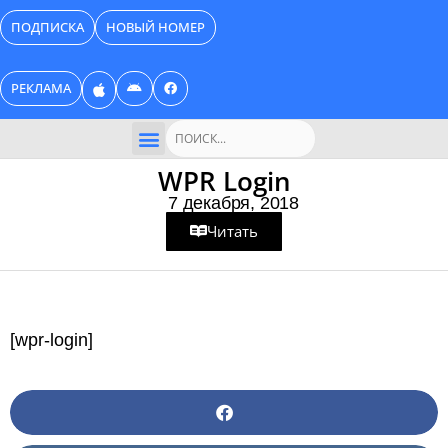
Перейти
ПОДПИСКА
НОВЫЙ НОМЕР
к
содержимому
РЕКЛАМА
Поиск
БИЗНЕС КАТАЛОГ
WPR Login
7 декабря, 2018
Читать
[wpr-login]