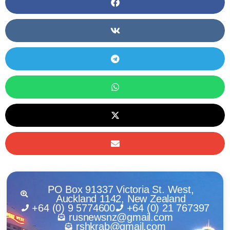
PO Box 91337 Victoria St. West,
Auckland 1142, New Zealand
+64 (0) 9 5774600
+64 (0) 21 767397
rusnewsnz@gmail.com
rshkrab@gmail.com