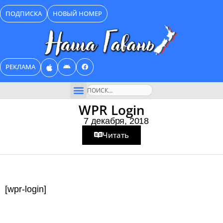
Перейти
ПОДПИСКА
НОВЫЙ НОМЕР
к
содержимому
РЕКЛАМА
Поиск
WPR Login
7 декабря, 2018
Читать
[wpr-login]