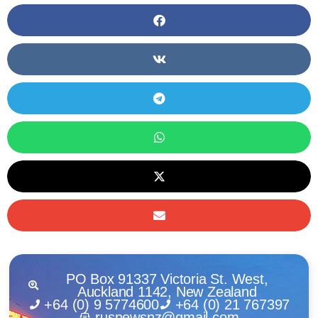
PO Box 91337 Victoria St. West,
Auckland 1142, New Zealand
+64 (0) 9 5774600
+64 (0) 21 767397
rusnewsnz@gmail.com