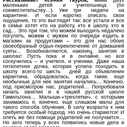
Рассказывает Ксения Тауроа,
мама двух
маленьких детей и учительница (по
совместительству…). Уже три недели на
карантине. И если коротко описать свои
ощущения, то это выглядит так: все устали и все
в семье хотят кто на работу, кто в школу, кто в
сад… Это при том, что можем выходить недалеко
погулять, можем с мужем по очереди ездить в
магазин за продуктами – это для нас обоих
своеобразный отдых-переключение от домашней
суеты… Возобновляются, наконец, занятия в
школах! Пусть пока и в онлайне, но все
соскучились – и учителя, и ученики. Даже наша
пятилетняя дочка, которая успела походить в
школу всего-то шесть дней до объявления
карантина, обрадовалась, когда такие, еще
необычные для нее занятия начались… Конечно,
под присмотром нас, родителей… Попробовали
начать занятия и в нашей русской школе
Гамильтона… Малыши-«трехлетки», с которыми
занимаюсь я, конечно, еще слишком малы для
такого способа обучения. В силу возраста к ним
требуется особый подход. Но очень стараются! И
опять же без помощи родителей не получается…
Но зато теперь у всех появились новые дела и