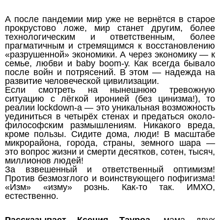
А после пандемии мир уже не вернётся в старое
прокрустово ложе, мир станет другим, более
технологическим и ответственным, более
прагматичным и стремящимся к восстановлению
«разрушенной» экономики. А через экономику — к
семье, любви и baby boom-у. Как всегда бывало
после войн и потрясений. В этом — надежда на
развитие человеческой цивилизации.
Если смотреть на нынешнюю тревожную
ситуацию с лёгкой иронией (без цинизма!), то
реалии lockdown-а — это уникальная возможность
уединиться в четырёх стенах и предаться около-
философским размышлениям. Никакого вреда,
кроме пользы. Сидите дома, люди! В масштабе
микрорайона, города, страны, земного шара —
это вопрос жизни и смерти десятков, сотен, тысяч,
миллионов людей!
За взвешенный и ответственный оптимизм!
Против безмозглого и воинствующего пофигизма!
«Изм» «изму» рознь. Как-то так. ИМХО,
естественно.