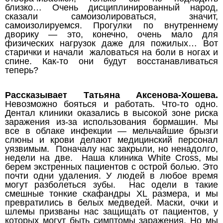
близко… Очень дисциплинированный народ,
сказали самоизолироваться, значит,
самоизолируемся. Прогулки по внутреннему
дворику — это, конечно, очень мало для
физических нагрузок даже для пожилых… Вот
старички и начали жаловаться на боли в ногах и
спине. Как-то они будут восстанавливаться
теперь?
Рассказывает Татьяна Аксенова-Хошева.
Невозможно бояться и работать. Что-то одно.
Дентал клиники оказались в высокой зоне риска
заражения из-за использования бормашин. Мы
все в облаке инфекции — мельчайшие брызги
слюны и крови делают медицинский персонал
уязвимым. Поначалу нас закрыли, но ненадолго,
недели на две. Наша клиника White Cross, мы
берем экстренных пациентов с острой болью. Это
почти одни удаления. У людей в любое время
могут разболеться зубы. Нас одели в такие
смешные тонкие скафандры XL размера, и мы
превратились в белых медведей. Маски, очки и
шлемы призваны нас защищать от пациентов, у
которых могут быть симптомы заражения. Но мы