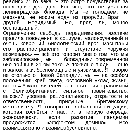
реалиях 21-го века. Я это остро почувствовал за
последние два дня. Конечно, это не ужасная
ленинградская блокада. Мы не голодаем, не
мерзнем, не носим воду из проруби. Враг —
другой. Невидимый. Но, вряд ли, менее
беспощадный.
Ограничение свободы передвижения, жёсткие
правила поведения в социуме, малоизученный и
очень коварный биологический враг, масштабы
его распространения и отсутствие «оружия
возмездия» — всё это говорит мне о том, что мы
заблокированы, мы — блокадники современной
био-войны в 21-ом веке. А пожилые люди — еще
и заложники, беспомощные и уязвимые. Я говорю
не столько о Новой Зеландии, мы — на особом
положении: край света, островной уклад жизни,
всего 4.5 млн. жителей на территории, сравнимой
с Великобританией, сильное правительство,
высокий уровень рациональности, открытости и
ответственности, присущие британскому
менталитету. Я говорю о глобальной ситуации,
которая коснётся и нас, и, в первую очередь,
экономически, если развитие пандемии
продолжится «эффектом домино». Всё
взаимосвязано и взаимообусловлено.