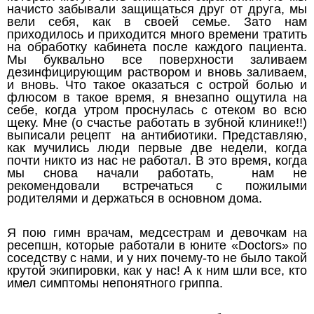
начисто забывали защищаться друг от друга, мы
вели себя, как в своей семье. Зато нам
приходилось и приходится много времени тратить
на обработку кабинета после каждого пациента.
Мы буквально все поверхности заливаем
дезинфицирующим раствором и вновь заливаем,
и вновь. Что такое оказаться с острой болью и
флюсом в такое время, я внезапно ощутила на
себе, когда утром проснулась с отеком во всю
щеку. Мне (о счастье работать в зубной клинике!!)
выписали рецепт на антибиотики. Представляю,
как мучились люди первые две недели, когда
почти никто из нас не работал. В это время, когда
мы снова начали работать, нам не
рекомендовали встречаться с пожилыми
родителями и держаться в основном дома.
Я пою гимн врачам, медсестрам и девочкам на
ресепшн, которые работали в юните «Doctors» по
соседству с нами, и у них почему-то не было такой
крутой экипировки, как у нас! А к ним шли все, кто
имел симптомы непонятного гриппа.