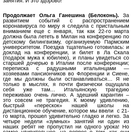
занятия. И это здорово!
Продолжает Ольга Ганешина (Белоконь).
За
развитием событий с распространением
коронавируса по миру я следила с пристальным
вниманием еще с января, так как 22-го марта
должна была лететь в Милан на конференцию по
детскому билингвизму, организуемую Пармским
университетом. Поездка тщательно готовилась: и
доклад на конференции, и билет в Ла Скала
(подарок мужа к юбилею), и планы увидеться со
старшей дочерью в Италии после конференции;
переписка с радушными итальянцами —
хозяевами пансиончиков во Флоренции и Сиене,
где мы должны были останавливаться… Я не
только в мыслях, я почти физически ощущала
себя уже там… Итальянскую трагедию
переживаю очень лично. А здешний карантин –
это совсем не трагедия. К моему удивлению,
быстрый «перескок» нашей школы на
дистанционное обучение, которое мы ввели с 21-
го марта, прошел удивительно гладко и легко. За
четыре недели «зумных» занятий ни один из
наших ребят не пропустил ни одного урока! Но
самое удивительное, на вопрос о том, как они