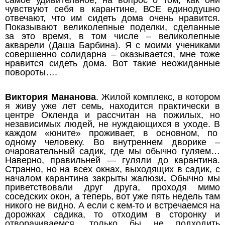
чувствуют себя в карантине, ВСЕ единодушно
отвечают, что им сидеть дома очень нравится.
Показывают великолепные поделки, сделанные
за это время, в том числе – великолепные
акварели (Даша Барбина). Я с моими учениками
совершенно солидарна – оказывается, мне тоже
нравится сидеть дома. Вот такие неожиданные
повороты….
Виктория Мананова
. Жилой комплекс, в котором
я живу уже лет семь, находится практически в
центре Окленда и рассчитан на пожилых, но
независимых людей, не нуждающихся в уходе. В
каждом «юните» проживает, в основном, по
одному человеку. Во внутреннем дворике –
очаровательный садик, где мы обычно гуляем…
Наверно, правильней — гуляли до карантина.
Странно, но на всех окнах, выходящих в садик, с
началом карантина закрыты жалюзи
.
Обычно мы
приветствовали друг друга, проходя мимо
соседских окон, а теперь, вот уже пять недель там
никого не видно. А если с кем-то и встречаемся на
дорожках садика, то отходим в сторонку и
отворачиваемся, только бы не подходить