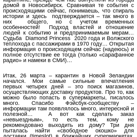
домой в Новосибирск. Сравнивая те события с
происходящими сейчас, понимаешь, что спираль
истории и здесь подтверждается – так много в
них общего, но с учетом временных
особенностей! Подход властей и отношение
людей к событию и предпринимаемым мерам…
Судьба Diamond Princess 2020 года и Волжского
теплохода с пассажирами в 1970 году… Открытая
информация о происходящем сейчас (надеюсь) и
полное отсутствие ее тогда (только «сарафанное
радио» и намеки в СМИ)…
Итак, 26 марта – карантин в Новой Зеландии
начался. Мои самые сильные впечатления
первых четырех дней – это поиск магазинов,
осуществляющих доставку продуктов. Про то, как
можно было попасть в супермаркеты, писалось
много. Спасибо Фэйсбук-сообществу –
информации там появлялось много, интересной и
полезной… А вот как сделать заказ
«невыездным», то есть тем, кому не
рекомендовано выходить из дому? Три дня
пыталась найти «свободное окошко» для
доставки (timeslot) в ближайших супермаркетах.