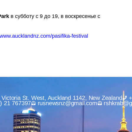
Park
в субботу с 9 до 19, в воскресенье с
//www.aucklandnz.com/pasifika-festival
Victoria St. West, Auckland 1142, New Zealand
+
0) 21 767397
rusnewsnz@gmail.com
rshkrab@g