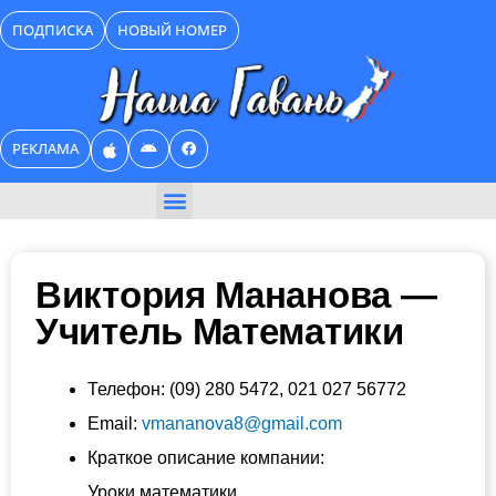
Перейти
ПОДПИСКА
НОВЫЙ НОМЕР
к
содержимому
РЕКЛАМА
БИЗНЕС КАТАЛОГ
Виктория Мананова —
Учитель Математики
Телефон:
(09) 280 5472, 021 027 56772
Email:
vmananova8@gmail.com
Краткое описание компании:
Уроки математики.