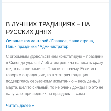
В
ЛУЧШИХ
В ЛУЧШИХ ТРАДИЦИЯХ – НА
ТРАДИЦИЯХ
–
РУССКИХ ДНЯХ
НА
Оставьте комментарий
/
Главное
,
Наша страна
,
РУССКИХ
Наши праздники
/
Администратор
ДНЯХ
С огромным удовольствием констатирую – праздник
в Окленде удался! И об этом решила написать сразу
же, в начале заметки. Поясняю почему. Если мы
говорим о традициях, то в этот раз традиция
подверглась серьезному испытанию – весь день, 9
марта, шел то сильный, то не очень дождь! Но это не
напугало пришедших на праздник — сама
Читать далее »