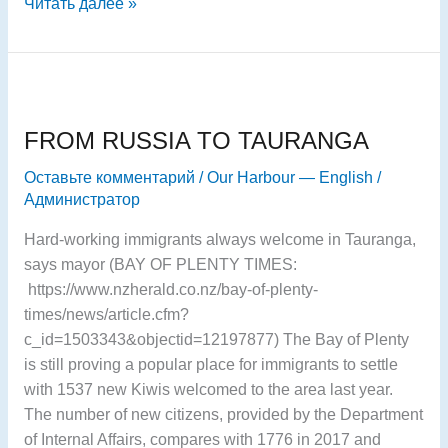
Читать далее »
FROM
RUSSIA
FROM RUSSIA TO TAURANGA
TO
TAURANGA
Оставьте комментарий
/
Our Harbour — English
/
Администратор
Hard-working immigrants always welcome in Tauranga,
says mayor (BAY OF PLENTY TIMES:
https://www.nzherald.co.nz/bay-of-plenty-
times/news/article.cfm?
c_id=1503343&objectid=12197877) The Bay of Plenty
is still proving a popular place for immigrants to settle
with 1537 new Kiwis welcomed to the area last year.
The number of new citizens, provided by the Department
of Internal Affairs, compares with 1776 in 2017 and