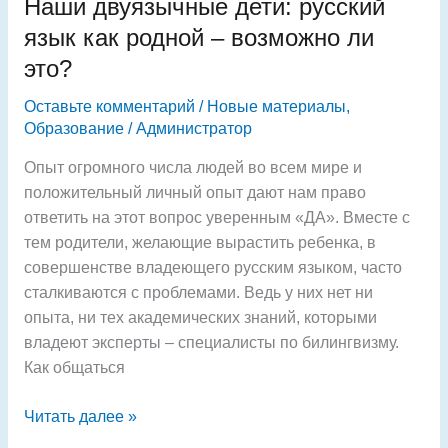
Наши двуязычные дети: русский
дети:
русский
язык как родной – возможно ли
язык
это?
как
родной
Оставьте комментарий
/
Новые материалы
,
Образование
/
Администратор
–
возможно
Опыт огромного числа людей во всем мире и
ли
положительный личный опыт дают нам право
это?
ответить на этот вопрос уверенным «ДА». Вместе с
тем родители, желающие вырастить ребенка, в
совершенстве владеющего русским языком, часто
сталкиваются с проблемами. Ведь у них нет ни
опыта, ни тех академических знаний, которыми
владеют эксперты – специалисты по билингвизму.
Как общаться
Читать далее »