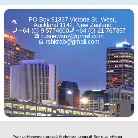
PO Box 91337 Victoria St. West,
Auckland 1142, New Zealand
+64 (0) 9 5774600
+64 (0) 21 767397
rusnewsnz@gmail.com
rshkrab@gmail.com
Русско-Новозеландский Информационный Вестник «Наша