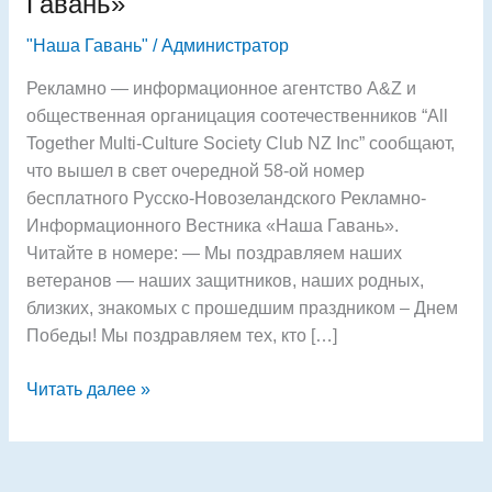
Гавань»
номер
"Наша Гавань"
/
Администратор
вестника
«Наша
Рекламно — информационное агентство A&Z и
Гавань»
общественная органицация соотечественников “All
Together Multi-Culture Society Club NZ Inc” сообщают,
что вышел в свет очередной 58-ой номер
бесплатного Русско-Новозеландского Рекламно-
Информационного Вестника «Наша Гавань».
Читайте в номере: — Мы поздравляем наших
ветеранов — наших защитников, наших родных,
близких, знакомых с прошедшим праздником – Днем
Победы! Мы поздравляем тех, кто […]
Читать далее »