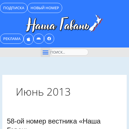
Перейти
ПОДПИСКА
НОВЫЙ НОМЕР
к
содержимому
РЕКЛАМА
Поиск
Июнь 2013
58-
58-ой номер вестника «Наша
ой