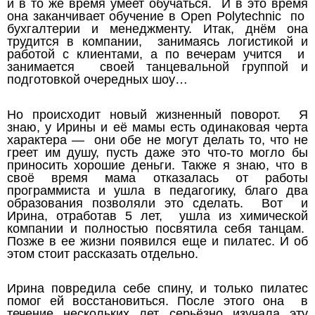
и в то же время умеет обучаться. И в это время
она заканчивает обучение в Open Polytechnic по
бухгалтерии и менеджменту. Итак, днём она
трудится в компании, занимаясь логистикой и
работой с клиентами, а по вечерам учится и
занимается своей танцевальной группой и
подготовкой очередных шоу…
Но происходит новый жизненный поворот. Я
знаю, у Ирины и её мамы есть одинаковая черта
характера — они обе не могут делать то, что не
греет им душу, пусть даже это что-то могло бы
приносить хорошие деньги. Также я знаю, что в
своё время мама отказалась от работы
программиста и ушла в педагогику, благо два
образования позволяли это сделать. Вот и
Ирина, отработав 5 лет, ушла из химической
компании и полностью посвятила себя танцам.
Позже в ее жизни появился еще и пилатес. И об
этом стоит рассказать отдельно.
Ирина повредила себе спину, и только пилатес
помог ей восстановиться. После этого она в
течение нескольких лет серьёзно изучала эту