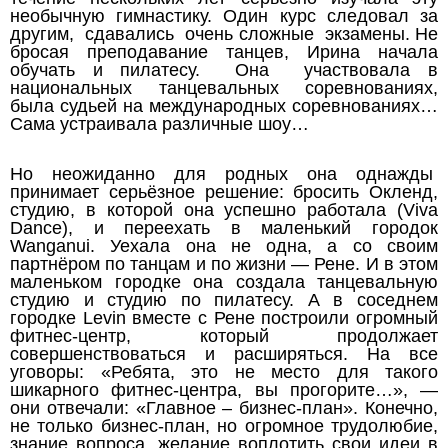
необычную гимнастику. Один курс следовал за
другим, сдавались очень сложные экзамены. Не
бросая преподавание танцев, Ирина начала
обучать и пилатесу. Она участвовала в
национальных танцевальных соревнованиях,
была судьей на международных соревнованиях…
Сама устраивала различные шоу…
Но неожиданно для родных она однажды
принимает серьёзное решение: бросить Окленд,
студию, в которой она успешно работала (Viva
Dance), и переехать в маленький городок
Wanganui. Уехала она не одна, а со своим
партнёром по танцам и по жизни — Рене. И в этом
маленьком городке она создала танцевальную
студию и студию по пилатесу. А в соседнем
городке Levin вместе с Рене построили огромный
фитнес-центр, который продолжает
совершенствоваться и расширяться. На все
уговоры: «Ребята, это не место для такого
шикарного фитнес-центра, вы прогорите…», —
они отвечали: «Главное – бизнес-план». Конечно,
не только бизнес-план, но огромное трудолюбие,
знание вопроса, желание воплотить свои идеи в