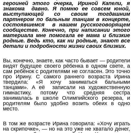
героиней этого очерка, Ириной Капели, я
знакома давно. Я помню ее совсем юной,
выступающей со своим тогдашним
партнером по бальным танцам в концерте,
состоявшемся в нашем русскоговорящем
сообществе. Конечно, при написании этого
материала мне помогала ее мама и близкие
родные. Ведь кто, как ни родные, знают все
детали и подробности жизни своих близких.
Вы, конечно, знаете, как часто бывает — родители
видят будущее своего рёбенка в одном свете, а
сам ребёнок с родителями не согласен. Это точно
про Ирину. С самого раннего возраста Ирина
твердила: «Я хочу заниматься бальными
танцами». А её записали на художественную
гимнастику, потому что средняя сестра
занималась в школе Олимпийского резерва, и
родителям было удобно возить обеих в одно
место.
В том же возрасте Ирина говорила: «Хочу играть
на скрипочке», — но на это уже не хватало денег,