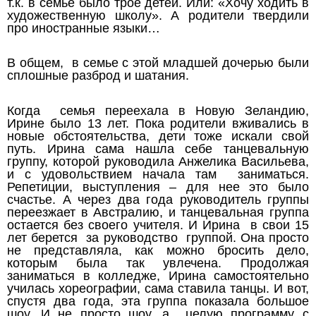
т.к. в семье было трое детей. Или: «Хочу ходить в
художественную школу». А родители твердили
про иностранные языки…
В общем, в семье с этой младшей дочерью были
сплошные разброд и шатания.
Когда семья переехала в Новую Зеландию,
Ирине было 13 лет. Пока родители вживались в
новые обстоятельства, дети тоже искали свой
путь. Ирина сама нашла себе танцевальную
группу,
которой руководила Анжелика Васильева,
и с удовольствием начала там заниматься.
Репетиции, выступления – для нее это было
счастье. А через два года руководитель группы
переезжает в Австралию, и танцевальная группа
остается без своего учителя. И Ирина в свои 15
лет берется за руководство группой. Она просто
не представляла, как можно бросить дело,
которым была так увлечена. Продолжая
заниматься в колледже, Ирина самостоятельно
училась хореографии, сама ставила танцы. И вот,
спустя два года, эта группа показала
большое
шоу. И не просто шоу, а целую программу с