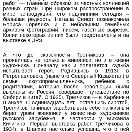
работ — главным образом из частных коллекций
разных стран. При широком распространении в
мире репродукций, его подлинники сегодня –
большая редкость. Наташа Свифт познакомила
Бориса Горелика и с небольшим семейных
архивом фотографий, писем, газетных вырезок.
Копии некоторых из них были представлены и на
выставке в ДРЗ.
А что до сказочности Третчикова – она
проявилась не только в живописи, но и в жизни
художника. Поначалу, как и полагается, судьба
испытывает героя. Родившись в 1913г. в
Петропавловске (ныне это Северный Казахстан) в
семье скотопромышленника, ребенок с
родителями, которые после революции были
высланы из России, совершает путешествие по
Сибири в Китай. С 1925г. Третчиков — в Харбине и
Шанхае. С одиннадцать лет, оставшись сиротой,
Третчиков начинает зарабатывать себе на жизнь и
берет уроки живописи у известных художников
русского зарубежья, в частности у Михаила
Кичигина. Первая выставка работ Третчикова в
1934г. в Шанхае настолько успешна, что о ней