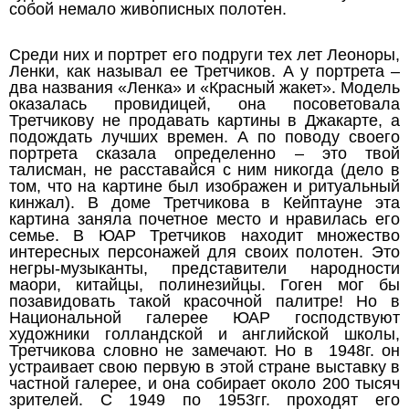
собой немало живописных полотен.
Среди них и портрет его подруги тех лет Леоноры,
Ленки, как называл ее Третчиков. А у портрета –
два названия «Ленка» и «Красный жакет». Модель
оказалась провидицей, она посоветовала
Третчикову не продавать картины в Джакарте, а
подождать лучших времен. А по поводу своего
портрета сказала определенно – это твой
талисман, не расставайся с ним никогда (дело в
том, что на картине был изображен и ритуальный
кинжал). В доме Третчикова в Кейптауне эта
картина заняла почетное место и нравилась его
семье. В ЮАР Третчиков находит множество
интересных персонажей для своих полотен. Это
негры-музыканты, представители народности
маори, китайцы, полинезийцы. Гоген мог бы
позавидовать такой красочной палитре! Но в
Национальной галерее ЮАР господствуют
художники голландской и английской школы,
Третчикова словно не замечают. Но в 1948г. он
устраивает свою первую в этой стране выставку в
частной галерее, и она собирает около 200 тысяч
зрителей. С 1949 по 1953гг. проходят его