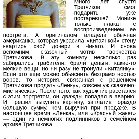
Много лет спустя
Третчиков смог
подарить уже
постаревшей Монике
только плакат с
воспроизведением ее
портрета. А оригиналом владела обычная
американка, которая украсила «Китаянкой» стену
квартиры свой дочери в Чикаго. И снова
вспомним сказочный мотив творчества
Третчикова. В эту комнату несколько раз
забирались грабители, брали деньги, какие-то
мелкие вещи, но ни разу не тронули «Китаянку».
Если это еще можно объяснить безграмотностью
воров, то история, связанная с решением
Третчикова продать «Ленку», совсем уж сказочно-
мистическая. После того, как художник расстался
с этим портретом, он дважды попадал в аварию.
И решил выкупить картину, заплатив гораздо
большую сумму, чем выручил при продаже. В
настоящее время «Ленка», или «Красный жакет»
— один из немногих подлинников в семейном
архиве Третчикова.