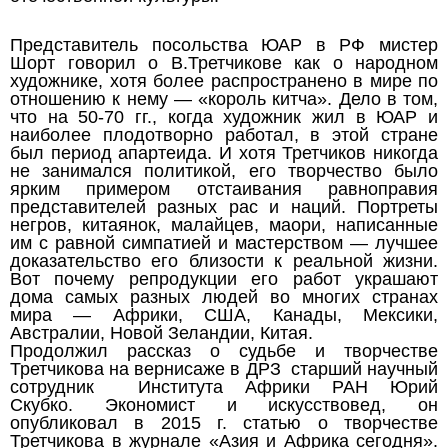
Представитель посольства ЮАР в РФ мистер
Шорт говорил о В.Третчикове как о народном
художнике, хотя более распространено в мире по
отношению к нему — «король китча». Дело в том,
что на 50-70 гг., когда художник жил в ЮАР и
наиболее плодотворно работал, в этой стране
был период апартеида. И хотя Третчиков никогда
не занимался политикой, его творчество было
ярким примером отстаивания равноправия
представителей разных рас и наций. Портреты
негров, китаянок, малайцев, маори, написанные
им с равной симпатией и мастерством — лучшее
доказательство его близости к реальной жизни.
Вот почему репродукции его работ украшают
дома самых разных людей во многих странах
мира — Африки, США, Канады, Мексики,
Австралии, Новой Зеландии, Китая.
Продолжил рассказ о судьбе и творчестве
Третчикова на вернисаже в ДРЗ старший научный
сотрудник Института Африки РАН Юрий
Скубко. Экономист и искусствовед, он
опубликовал в 2015 г. статью о творчестве
Третчикова в журнале «Азия и Африка сегодня».