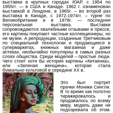
выставки в крупных городах ЮАР, с 1954 по
1955гг. — в США и Канаде. 1962 г. ознаменован
выставкой в Лондоне, в 1965г. – во второй раз
выставка в Канаде, с 1972-1974гг. – турне по
Великобритании и в 1978г. — последняя
персональная выставка. Выставки
сопровождаются хвалебными отзывами в прессе,
его картины покупают частные коллекционеры, но
не музеи. А репродукции, созданные Третчиковым
по специальной технологии и продающиеся в
супермаркетах, книжных магазинах и даже
аптеках, необычайно популярны в самых разных
слоях общества. Среди моделей – простые люди.
Чего стоит хотя бы история картины «Китаянка»,
или «Зеленая женщина», которая стала
буквально культовой в середине ХХ в.
Это был портрет
прачки Моники Сингли.
В то время как полотно
тиражировалось и
продавалось по всему
миру, модель даже не
подозревала об этом.