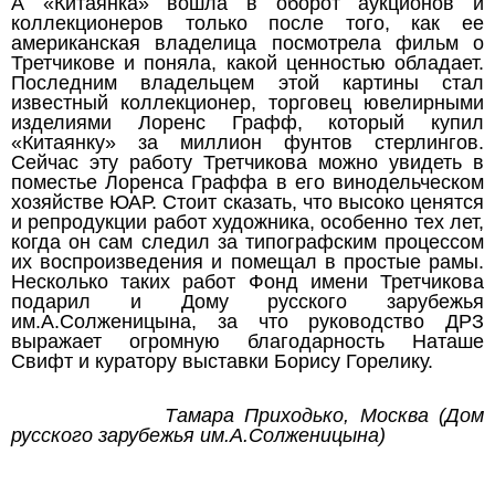
А «Китаянка» вошла в оборот аукционов и
коллекционеров только после того, как ее
американская владелица посмотрела фильм о
Третчикове и поняла, какой ценностью обладает.
Последним владельцем этой картины стал
известный коллекционер, торговец ювелирными
изделиями Лоренс Графф, который купил
«Китаянку» за миллион фунтов стерлингов.
Сейчас эту работу Третчикова можно увидеть в
поместье Лоренса Граффа в его винодельческом
хозяйстве ЮАР. Стоит сказать, что высоко ценятся
и репродукции работ художника, особенно тех лет,
когда он сам следил за типографским процессом
их воспроизведения и помещал в простые рамы.
Несколько таких работ Фонд имени Третчикова
подарил и Дому русского зарубежья
им.А.Солженицына, за что руководство ДРЗ
выражает огромную благодарность Наташе
Свифт и куратору выставки Борису Горелику.
Тамара Приходько, Москва (Дом
русского зарубежья им.А.Солженицына)