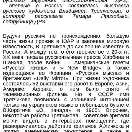
русского зарубежья им.А.Солженицын (ДРЗ),
впервые в России состоялась выставка
русского художника Владимира Третчикова, о
которой рассказала Тамара Приходько,
сотрудница ДРЗ.
Будучи русским по происхождению, большую
часть жизни прожив в ЮАР и завоевав мировую
известность, В.Третчиков до сих пор не известен в
России. А между тем, о его творчестве с 20-х гг.
ХХ века писала русскоязычная пресса Харбина и
Шанхая, после войны — Американские газеты
«Русская жизнь» и » New Bridge», а также
издающаяся во Франции «Русская мысль» и
британская «Daily Mirror». При жизни художника
состоялось 52 выставки его работ в Европе, Азии,
Америке, Африке, о нем было снято 4
телевизионных фильма. Но в СССР имя
Третчикова появилось c ироничной интонацией
только на украинском языке в небольшом буклете
В.Коротича «О, Канада» в 1965г. Впрочем,
некоторые работы Третчикова советские зрители
могли видеть в интерьерах помещений, где
разворачивалось действие фильмов А.Хичкока и
других американских режиссеров, а также в