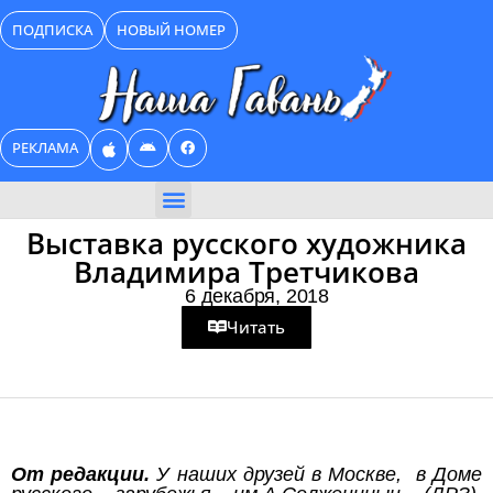
Перейти
ПОДПИСКА
НОВЫЙ НОМЕР
к
содержимому
РЕКЛАМА
БИЗНЕС КАТАЛОГ
Выставка русского художника
Владимира Третчикова
6 декабря, 2018
Читать
От редакции.
У наших друзей в Москве, в Доме