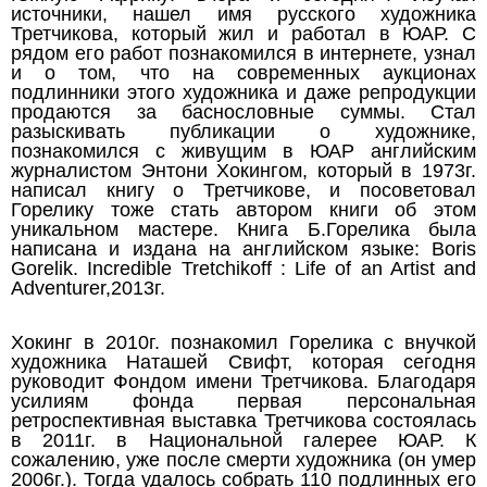
источники, нашел имя русского художника
Третчикова, который жил и работал в ЮАР. С
рядом его работ познакомился в интернете, узнал
и о том, что на современных аукционах
подлинники этого художника и даже репродукции
продаются за баснословные суммы. Стал
разыскивать публикации о художнике,
познакомился с живущим в ЮАР английским
журналистом Энтони Хокингом, который в 1973г.
написал книгу о Третчикове, и посоветовал
Горелику тоже стать автором книги об этом
уникальном мастере. Книга Б.Горелика была
написана и издана на английском языке: Boris
Gorelik. Incredible Tretchikoff : Life of an Artist and
Adventurer,2013г.
Хокинг в 2010г. познакомил Горелика с внучкой
художника Наташей Свифт, которая сегодня
руководит Фондом имени Третчикова. Благодаря
усилиям фонда первая персональная
ретроспективная выставка Третчикова состоялась
в 2011г. в Национальной галерее ЮАР. К
сожалению, уже после смерти художника (он умер
2006г.). Тогда удалось собрать 110 подлинных его