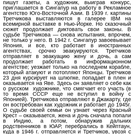
пишут газеты, а художник, выиграв конкурс,
приглашается в Сингапур на работу в Рекламное
агентство Юго-Восточной Азии. В 1939 г. картины
Третчикова выставляются в галерее IBM на
всемирной выставке в Нью-Йорке. Но сказочный
сюжет продолжает диктовать свои законы. В
судьбе Третчикова — снова испытания, впрочем,
не только у него. В 1942 г. Сингапур завоевывает
Япония, и все, кто работает в иностранных
агентствах, срочно эвакуируются. Третчиков
отправляет в эвакуацию жену и дочь, а сам
продолжает работать в информационном
агентстве; уезжает только на последнем корабле,
который атакуют и потопляют Японцы. Третчиков
23 дня курсирует на шлюпке, попадает в плен и
оказывается на Яве. Здесь он заявляет о себе как
о русском художнике, что смягчает его участь (в
то время СССР еще не вступил в войну с
Японией). Третчикова отправляют в Джакарту, где
он востребован как художник и работает до 1945г.
О судьбе своей семьи он узнает через Красный
Крест – оказывается, жена и дочь сначала попали
в Индию, а потом, обнаружив дальних
родственников в ЮАР, перебрались в Кейптаун,
куда в 1946 г. отправляется и Третчиков, увозя с