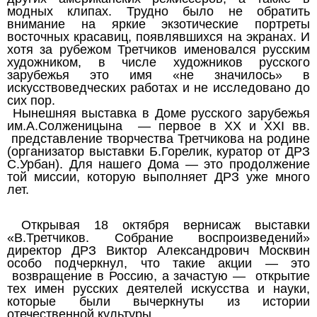
модных клипах. Трудно было не обратить
внимание на яркие экзотические портреты
восточных красавиц, появлявшихся на экранах. И
хотя за рубежом Третчиков именовался русским
художником, в числе художников русского
зарубежья это имя «не значилось» в
искусствоведческих работах и не исследовано до
сих пор.
Нынешняя выставка в Доме русского зарубежья
им.А.Солженицына — первое в ХХ и ХХI вв.
представление творчества Третчикова на родине
(организатор выставки Б.Горелик, куратор от ДРЗ
С.Урбан). Для нашего Дома — это продолжение
той миссии, которую выполняет ДРЗ уже много
лет.
Открывая 18 октября вернисаж выставки
«В.Третчиков. Собрание воспроизведений»
директор ДРЗ Виктор Александрович Москвин
особо подчеркнул, что такие акции — это
возвращение в Россию, а зачастую — открытие
тех имен русских деятелей искусства и науки,
которые были вычеркнуты из истории
отечественной культуры.