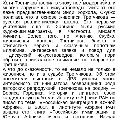
Хотя Третчиков творил в эпоху постмодернизма, и
многие зарубежные искусствоведы считают его
даже предшественником Энди Уорхола, Скубко
полагает, что в основе живописи Третчикова —
русская реалистическая школа. Его первыми
учителями еще в Харбине были русские
художники-эмигранты, в частности, Михаил
Кичигин. Более того, по мнению Скубко,
живописная манера Третчикова близка к
стилистике Рериха и сказочным полотнам
Билибина. Интересная заявка и повод для
дискуссий искусствоведов, которым пора
обратить пристальное внимание на творчество
Третчикова.
А что до сказочности, то ее немало не только в
живописи, но и в судьбе Третчикова. Об этом
посетители выставки в ДРЗ узнали много
интересного от инициатора возвращения ряда
авторских репродукций Третчикова на родину —
Бориса Горелика. Историк и лингвист, свою
кандидатскую работу в Институте Африки РАН он
писал по теме «Российская эмиграция в Южной
Африке». В 2001г. в Институте Африки РАН
вышла его книга «Российская иммиграция в
Южную Африку: вчера и сегодня». Изучая