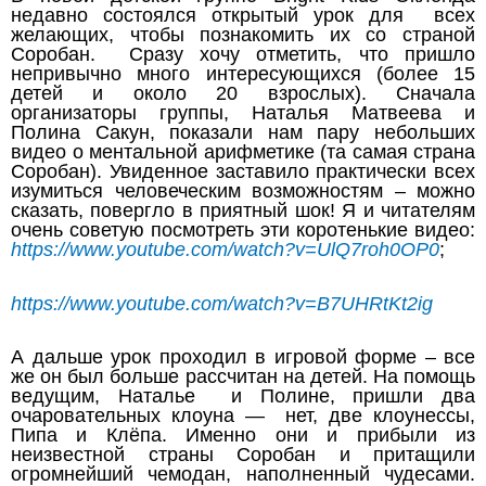
недавно состоялся открытый урок для всех
желающих, чтобы познакомить их со страной
Соробан. Сразу хочу отметить, что пришло
непривычно много интересующихся (более 15
детей и около 20 взрослых). Сначала
организаторы группы, Наталья Матвеева и
Полина Сакун, показали нам пару небольших
видео о ментальной арифметике (та самая страна
Соробан). Увиденное заставило практически всех
изумиться человеческим возможностям – можно
сказать, повергло в приятный шок! Я и читателям
очень советую посмотреть эти коротенькие видео:
https://www.youtube.com/watch?v=UlQ7roh0OP0
;
https://www.youtube.com/watch?v=B7UHRtKt2ig
А дальше урок проходил в игровой форме – все
же он был больше рассчитан на детей. На помощь
ведущим, Наталье и Полине, пришли два
очаровательных клоуна — нет, две клоунессы,
Пипа и Клёпа. Именно они и прибыли из
неизвестной страны Соробан и притащили
огромнейший чемодан, наполненный чудесами.