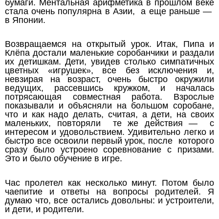
бумаги. Ментальная арифметика в прошлом веке
стала очень популярна в Азии, а еще раньше —
в Японии.
Возвращаемся на открытый урок. Итак, Пипа и
Клёпа достали маленькие соробанчики и раздали
их детишкам. Дети, увидев столько симпатичных
цветных «игрушек», все без исключения и,
невзирая на возраст, очень быстро окружили
ведущих, рассевшись кружком, и началась
потрясающая совместная работа. Взрослые
показывали и объясняли на большом соробане,
что и как надо делать, считая, а дети, на своих
маленьких, повторяли те же действия — с
интересом и удовольствием. Удивительно легко и
быстро все освоили первый урок, после которого
сразу было устроено соревнование с призами.
Это и было обучение в игре.
Час пролетел как несколько минут. Потом было
чаепитие и ответы на вопросы родителей. Я
думаю что, все остались довольны: и устроители,
и дети, и родители.