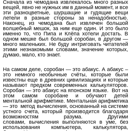
Сначала из чемодана извлекалось много разных
вещей, явно не нужных им в данный момент, и все
эти разноцветные, шуршащие и гудящие вещи
летели в разные стороны за ненадобностью.
Наконец, из чемодана был извлечен большой
волшебный мешок, за ним еще один. И это было
именно то, что Пипа и Клёпа хотели достать. В
одном мешке был большой соробан, в другом —
много маленьких. Не буду интриговать читателей
этими незнакомыми словами, значение которых,
думаю, мало, кто знает.
На самом деле, соробан — это абакус. А абакус –
это немного необычные счёты, которые были
известны еще в древних цивилизациях и которые
называют предком современных калькуляторов.
Соробан — это абакус на японском языке. Вот на
этом самом соробане и обучают детей
ментальной арифметике. Ментальная арифметика
— это метод вычисления, основанный на системе
устного счета, который производится благодаря
возможностям разума. Другими
словами, вычисления выполняются в уме, без
использования компьютера, калькулятора,