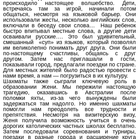
происходило настоящее волшебство. Дети,
встречаясь там за игрой, начинали потом
общаться, несмотря на языковой барьер. Они
использовали жесты, несколько английских слов,
включали в беседу свои слова… Наш ребенок
быстро впитывал местные слова, а другие дети
осваивали русские…. Это был удивительный,
смешанный «суп» из языков, который позволял
им великолепно понимать друг друга. Они были
по-настоящему счастливы, общаясь с друг
другом. Затем нас приглашали в гости,
показывали город, предлагали поездки по стране.
Для местных жителей было радостью провести с
нами время, а нам — погрузиться в их культуру.
Шахматы также сыграли ключевую роль в
образовании Жени. Мы пережили настоящую
трагедию, оказавшись в Австралии после
поломки яхты, из-за чего вынуждены были
задержаться там надолго. Но именно шахматы
помогли нам преодолеть все трудности и
препятствия. Несмотря на визитерскую визу,
Женя получила возможность учиться в очень
дорогих католических частных школах бесплатно.
Затем последовали соревнования и турниры,
поездки в разные города и расширение круга