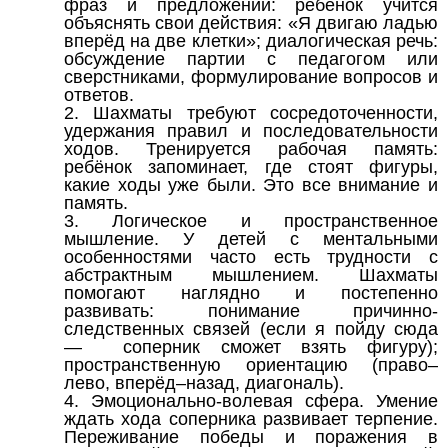
фраз и предложений: ребёнок учится
объяснять свои действия: «Я двигаю ладью
вперёд на две клетки»; диалогическая речь:
обсуждение партии с педагогом или
сверстниками, формулирование вопросов и
ответов.
2. Шахматы требуют сосредоточенности,
удержания правил и последовательности
ходов. Тренируется рабочая память:
ребёнок запоминает, где стоят фигуры,
какие ходы уже были. Это все внимание и
память.
3. Логическое и пространственное
мышление. У детей с ментальными
особенностями часто есть трудности с
абстрактным мышлением. Шахматы
помогают наглядно и постепенно
развивать: понимание причинно-
следственных связей (если я пойду сюда
— соперник сможет взять фигуру);
пространственную ориентацию (право–
лево, вперёд–назад, диагональ).
4. Эмоционально-волевая сфера. Умение
ждать хода соперника развивает терпение.
Переживание победы и поражения в