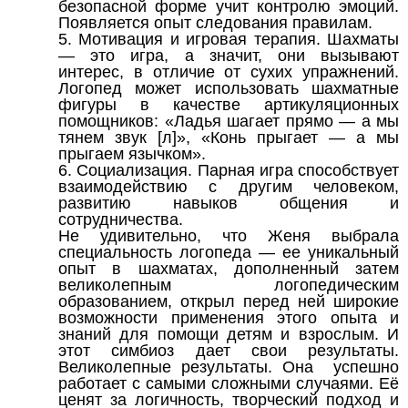
безопасной форме учит контролю эмоций.
Появляется опыт следования правилам.
5. Мотивация и игровая терапия. Шахматы
— это игра, а значит, они вызывают
интерес, в отличие от сухих упражнений.
Логопед может использовать шахматные
фигуры в качестве артикуляционных
помощников: «Ладья шагает прямо — а мы
тянем звук [л]», «Конь прыгает — а мы
прыгаем язычком».
6. Социализация. Парная игра способствует
взаимодействию с другим человеком,
развитию навыков общения и
сотрудничества.
Не удивительно, что Женя выбрала
специальность логопеда — ее уникальный
опыт в шахматах, дополненный затем
великолепным логопедическим
образованием, открыл перед ней широкие
возможности применения этого опыта и
знаний для помощи детям и взрослым. И
этот симбиоз дает свои результаты.
Великолепные результаты. Она успешно
работает с самыми сложными случаями. Её
ценят за логичность, творческий подход и