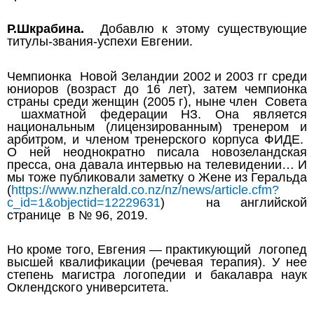
Р.Шкрабина.
Добавлю к этому существующие
титулы-звания-успехи Евгении.
Чемпионка Новой Зеландии 2002 и 2003 гг среди
юниоров (возраст до 16 лет), затем чемпионка
страны среди женщин (2005 г), ныне член Совета
шахматной федерации НЗ. Она является
национальным (лицензированным) тренером и
арбитром, и членом тренерского корпуса ФИДЕ.
О ней неоднократно писала новозеландская
пресса, она давала интервью на телевидении…
И
мы тоже публиковали заметку о Жене из Геральда
(
https://www.nzherald.co.nz/nz/news/article.cfm?
c_id=1&objectid=12229631
)
на английской
странице в № 96, 2019.
Но кроме того, Евгения — практикующий логопед
высшей квалификации (речевая терапия).
У нее
степень магистра логопедии и бакалавра наук
Оклендского университета.