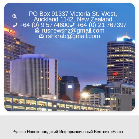
PO Box 91337 Victoria St. West,
Auckland 1142, New Zealand
+64 (0) 9 5774600
+64 (0) 21 767397
rusnewsnz@gmail.com
rshkrab@gmail.com
Русско-Новозеландский Информационный Вестник «Наша