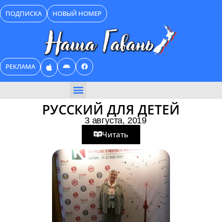
Перейти
ПОДПИСКА
НОВЫЙ НОМЕР
к
содержимому
РЕКЛАМА
БИЗНЕС КАТАЛОГ
РУССКИЙ ДЛЯ ДЕТЕЙ
3 августа, 2019
Читать