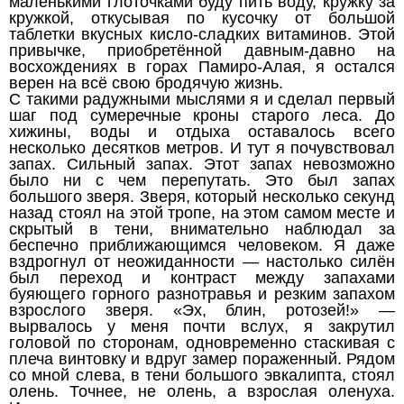
маленькими глоточками буду пить воду, кружку за
кружкой, откусывая по кусочку от большой
таблетки вкусных кисло-сладких витаминов. Этой
привычке, приобретённой давным-давно на
восхождениях в горах Памиро-Алая, я остался
верен на всё свою бродячую жизнь.
С такими радужными мыслями я и сделал первый
шаг под сумеречные кроны старого леса. До
хижины, воды и отдыха оставалось всего
несколько десятков метров. И тут я почувствовал
запах. Сильный запах. Этот запах невозможно
было ни с чем перепутать. Это был запах
большого зверя. Зверя, который несколько секунд
назад стоял на этой тропе, на этом самом месте и
скрытый в тени, внимательно наблюдал за
беспечно приближающимся человеком. Я даже
вздрогнул от неожиданности — настолько силён
был переход и контраст между запахами
буяющего горного разнотравья и резким запахом
взрослого зверя. «Эх, блин, ротозей!» —
вырвалось у меня почти вслух, я закрутил
головой по сторонам, одновременно стаскивая с
плеча винтовку и вдруг замер пораженный. Рядом
со мной слева, в тени большого эвкалипта, стоял
олень. Точнее, не олень, а взрослая оленуха.