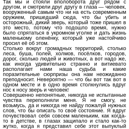
Так мы и стояли вполоборота друг рядом с
другом, и смотрели друг другу в глаза — человек,
вооруженный самым что ни на есть современным
оружием, пришедший сюда, что бы убить и
осторожный, дикий зверь, который тоже пришел в
это место, потому что подошло время, нужно
было спрятаться в укромном уголке и дать жизнь
маленькому оленёнку, который уже настойчиво
просил её об этом.
Столько вокруг громадных территорий, столько
леса, буша, полей, холмов, посёлков, городов,
дорог, сколько людей и животных, а вот надо же,
как иногда удивительно странно и витиевато
располагает нами наша судьба и какие
поразительные сюрпризы она нам неожиданно
преподносит. Невероятно — что бы вот так вот в
одном месте и в одно время столкнулись вдруг
нос к носу зверь и человек!
Совершенно непонятные, никогда не испытанные
чувства переполняли меня. Я не смогу, не
возьмусь, да и никогда не найду пожалуй нужных
слов, что бы описать то своё состояние. Я вдруг
почувствовал себя совсем маленьким, как когда-
то в детстве, в глазах защипало и стало как-то
жутко, когда я представил себе этот выпуклый