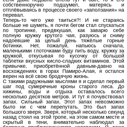
собственноручно подшумел, матерясь и
отплёвываясь в процессе своего «заползания» на
перевал.
Теперь-то чего уже таиться?! И не стараясь
больше не шуметь, я почти бегом стал спускаться
по тропинке, предвкушая, как заварю себе
полную кружку крутого чая, разуюсь и сниму
надоевшие за целый день тяжёлые горные
ботинки. Нет, пожалуй, напьюсь сначала,
маленькими глоточками буду пить воду, кружку за
кружкой, откусывая по кусочку от большой
таблетки вкусных кисло-сладких витаминов. Этой
привычке, приобретённой давным-давно на
восхождениях в горах Памиро-Алая, я остался
верен на всё свою бродячую жизнь.
С такими радужными мыслями я и сделал первый
шаг под сумеречные кроны старого леса. До
хижины, воды и отдыха оставалось всего
несколько десятков метров. И тут я почувствовал
запах. Сильный запах. Этот запах невозможно
было ни с чем перепутать. Это был запах
большого зверя. Зверя, который несколько секунд
назад стоял на этой тропе, на этом самом месте и
скрытый в тени, внимательно наблюдал за