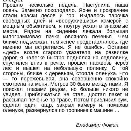
Прошло несколько недель. Наступила наша
осень. Заметно похолодало. Ярче и прозрачнее
стали краски лесов и гор. Выдалось парочка
свободных дней и «вооружившись» камерой с
мощным объективом, я поутру уехал в знакомые
места. Рядом на сидении лежала большая
килограммовая пачка овсяного печенья. Чем
ближе подъезжал, тем яснее представлялось, где
именно мы встретимся. Я не ошибся. Оставив
«деф» возле старого указателя на развилке
дорог, я налегке быстро поднялся на седловину,
спустился вниз к речке, прошел насквозь через
лес и вышел на небольшую полянку. С той
стороны, ближе к деревьям, стояла оленуха. Что
— то пережевывая, она совершенно спокойно
смотрела на меня. Метров 30 было между нами. Я
поискал глазами рядом, но больше никого не
увидел. Приближаться не стал. Достал пакет и
рассыпал печенье по траве. Потом приблизил зум,
сделал один кадр, закрыл камеру и, помахав
оленухе, развернулся по тропинке к машине …
Владимир Фомин,