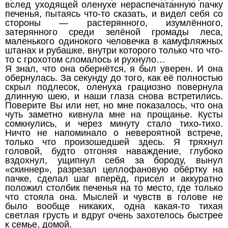
вслед уходящей оленухе нераспечатанную пачку
печенья, пытаясь что-то сказать, и видел себя со
стороны — растерянного, изумлённого,
затерянного среди зелёной громады леса,
маленького одинокого человечка в камуфляжных
штанах и рубашке, внутри которого только что что-
то с грохотом сломалось и рухнуло…
Я знал, что она обернётся, я был уверен. И она
обернулась. За секунду до того, как её полностью
скрыл подлесок, оленуха грациозно повернула
длинную шею, и наши глаза снова встретились.
Поверите Вы или нет, но мне показалось, что она
чуть заметно кивнула мне на прощанье. Кусты
сомкнулись, и через минуту стало тихо-тихо.
Ничто не напоминало о невероятной встрече,
только что произошедшей здесь. Я тряхнул
головой, будто отгоняя наваждение, глубоко
вздохнул, ущипнул себя за бороду, вынул
«скиннер», разрезал целлофановую обёртку на
пачке, сделал шаг вперёд, присел и аккуратно
положил столбик печенья на то место, где только
что стояла она. Мыслей и чувств в голове не
было вообще никаких, одна какая-то тихая
светлая грусть и вдруг очень захотелось быстрее
к семье, домой.