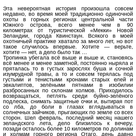
Эта невероятная история произошла совсем
недавно, во время моей традиционно одиночной
охоты в горных регионах центральной части
Южного острова, всего менее чем в 90
километрах от туристической «Мекки» Новой
Зеландии, города Квинстаун. Всякого в моей
охотничьей практике хватало за много лет, но вот
такое случилось впервые. Хотите — верьте,
хотите — нет, а дело было так …
Тропинка убегала всё выше и выше и, становясь
всё менее и менее заметной, постоянно ныряла и
пряталась то в густых зарослях буша и сочной
изумрудной травы, а то и совсем терялась под
густыми и тенистыми кронами старых елей и
эвкалиптов, зелёными пятнами в изобилии
разбросанных по склонам холмов. Приходилось
возвращаться, петлять среди буйно-зелёного
подлеска, снимать защитные очки и, вытирая пот
со лба, до боли в глазах вглядываться в
солнечных зайчиков, прыгающих по земле со всех
сторон. Шел февраль, последний месяц нашего
зеландского лета, дело близилось к вечеру,
позади осталось более 10 километров по долинам
и холмам горного региона Отаго, день давно