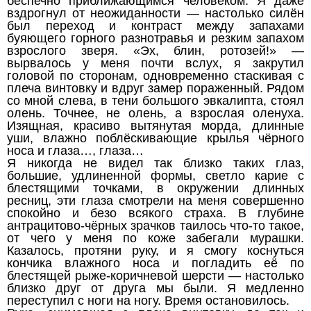
беспечно приближающимся человеком. Я даже
вздрогнул от неожиданности — настолько силён
был переход и контраст между запахами
буяющего горного разнотравья и резким запахом
взрослого зверя. «Эх, блин, ротозей!» —
вырвалось у меня почти вслух, я закрутил
головой по сторонам, одновременно стаскивая с
плеча винтовку и вдруг замер пораженный. Рядом
со мной слева, в тени большого эвкалипта, стоял
олень. Точнее, не олень, а взрослая оленуха.
Изящная, красиво вытянутая морда, длинные
уши, влажно поблёскивающие крылья чёрного
носа и глаза…, глаза…
Я никогда не видел так близко таких глаз,
большие, удлиненной формы, светло карие с
блестящими точками, в окружении длинных
ресниц, эти глаза смотрели на меня совершенно
спокойно и безо всякого страха. В глубине
антрацитово-чёрных зрачков таилось что-то такое,
от чего у меня по коже забегали мурашки.
Казалось, протяни руку, и я смогу коснуться
кончика влажного носа и погладить её по
блестящей рыже-коричневой шерсти — настолько
близко друг от друга мы были. Я медленно
переступил с ноги на ногу. Время остановилось.