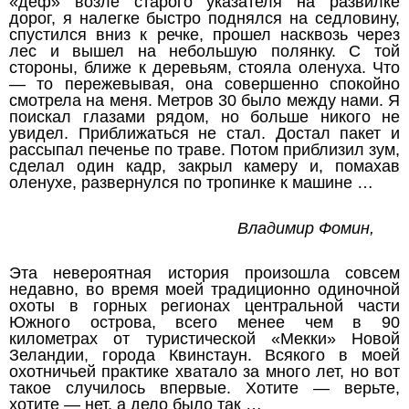
«деф» возле старого указателя на развилке
дорог, я налегке быстро поднялся на седловину,
спустился вниз к речке, прошел насквозь через
лес и вышел на небольшую полянку. С той
стороны, ближе к деревьям, стояла оленуха. Что
— то пережевывая, она совершенно спокойно
смотрела на меня. Метров 30 было между нами. Я
поискал глазами рядом, но больше никого не
увидел. Приближаться не стал. Достал пакет и
рассыпал печенье по траве. Потом приблизил зум,
сделал один кадр, закрыл камеру и, помахав
оленухе, развернулся по тропинке к машине …
Владимир Фомин,
Эта невероятная история произошла совсем
недавно, во время моей традиционно одиночной
охоты в горных регионах центральной части
Южного острова, всего менее чем в 90
километрах от туристической «Мекки» Новой
Зеландии, города Квинстаун. Всякого в моей
охотничьей практике хватало за много лет, но вот
такое случилось впервые. Хотите — верьте,
хотите — нет, а дело было так …