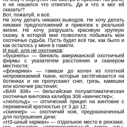
я не нашелся что ответить. Да и что я мог ей
сказать!?
Вот, пожалуй, и всё.
Не хочу делать никаких выводов. Не хочу делать
никаких предположений и привязок к реальной
жизни. Не хочу разрушать красивую хрупкую
сказку, в которой мне позволила побывать моя
охотничья судьба. Пусть будет всё так, как было и
как осталось у меня в памяти.
И ещё, для не охотников
:
«бушнель» — бинокль американской охотничьей
фирмы с указателем расстояния и сканером
местности;
«фонарики» — гамаши до колен из плотной
непромокаемой ткани, которые застёгиваются на
ботинках и не пропускают снег, грязь, камешки
или колючие растения;
«BAR 308» — бельгийская полуавтоматическая
охотничья винтовка калибра 308 «винчестер»;
«люпольд» — оптический прицел на винтовке с
переменной кратностью от 3 до 12;
«скиннер» — охотничий нож, предназначенный
для потрошения дичи;
«НЗ-шный карман» — отдельное место в рюкзаке,