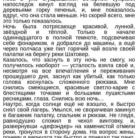
напоследок кинул взгляд на белевшую под
деревьями горку печенья, и, мне показалось
вдруг, что она стала меньше. Но скорей всего, мне
это только показалось.
Ночь была потрясающе красивой, лунной,
звёздной и тёплой. Только в начале
одиннадцатого в полной темноте, подсвечивая
себе фонариком, я добрался до машины, а ещё
через полчаса уже пил горячий чай возле своей
палатки на берегу реки Шатовер.
Казалось, что заснуть в эту ночь не смогу, но
получилось наоборот — усталость взяла своё и,
несмотря на все впечатления и переживания
прошедшего дня, заснул как убитый, как только
голова коснулась сложенного рюкзака. Мне
снились смеющиеся, красивые светло-карие с
блестящими точками и большими пушистыми
ресницами, глаза. Снились всю ночь…
Наутро, когда солнце ещё не взошло, я быстро
снял свой лагерь. Умылся, не сворачивая закинул
в багажник палатку, спальник и рюкзак. Не глядя,
равнодушно сложил в чехол винтовку, и,
развернувши «дефэндер» на каменистой отмели
реки, тронулся в сторону дома. На вопрос жены,
почему я вернулся так быстро и приехал так рано,