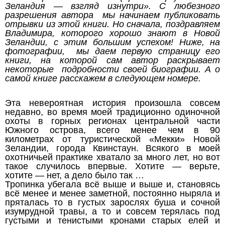
Зеландия — взгляд изнутри». С любезного
разрешения автора
мы начинаем публиковать
отрывки из этой книги. Но сначала, поздравляем
Владимира,
которого хорошо знают в Новой
Зеландии, с этим большим успехом! Ниже, на
фотографии,
мы даем первую страницу его
книги, на которой сам автор раскрывает
некоторые
подробности своей биографии. А о
самой книге расскажем в следующем номере.
Эта невероятная история произошла совсем
недавно, во время моей традиционно одиночной
охоты в горных регионах центральной части
Южного острова, всего менее чем в 90
километрах от туристической «Мекки» Новой
Зеландии, города Квинстаун. Всякого в моей
охотничьей практике хватало за много лет, но вот
такое случилось впервые. Хотите — верьте,
хотите — нет, а дело было так …
Тропинка убегала всё выше и выше и, становясь
всё менее и менее заметной, постоянно ныряла и
пряталась то в густых зарослях буша и сочной
изумрудной травы, а то и совсем терялась под
густыми и тенистыми кронами старых елей и