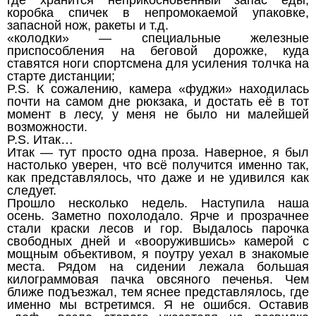
где хранится неприкосновенный запас еды,
коробка спичек в непромокаемой упаковке,
запасной нож, ракеты и т.д.
«колодки» — специальные железные
приспособления на беговой дорожке, куда
ставятся ноги спортсмена для усиления толчка на
старте дистанции;
P.S. К сожалению, камера «фуджи» находилась
почти на самом дне рюкзака, и достать её в тот
момент в лесу, у меня не было ни малейшей
возможности.
P.S. Итак…
Итак — тут просто одна проза. Наверное, я был
настолько уверен, что всё получится именно так,
как представлялось, что даже и не удивился как
следует.
Прошло несколько недель. Наступила наша
осень. Заметно похолодало. Ярче и прозрачнее
стали краски лесов и гор. Выдалось парочка
свободных дней и «вооружившись» камерой с
мощным объективом, я поутру уехал в знакомые
места. Рядом на сидении лежала большая
килограммовая пачка овсяного печенья. Чем
ближе подъезжал, тем яснее представлялось, где
именно мы встретимся. Я не ошибся. Оставив