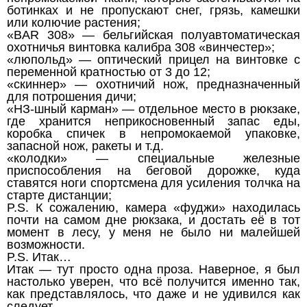
ботинках и не пропускают снег, грязь, камешки
или колючие растения;
«BAR 308» — бельгийская полуавтоматическая
охотничья винтовка калибра 308 «винчестер»;
«люпольд» — оптический прицел на винтовке с
переменной кратностью от 3 до 12;
«скиннер» — охотничий нож, предназначенный
для потрошения дичи;
«НЗ-шный карман» — отдельное место в рюкзаке,
где хранится неприкосновенный запас еды,
коробка спичек в непромокаемой упаковке,
запасной нож, ракеты и т.д.
«колодки» — специальные железные
приспособления на беговой дорожке, куда
ставятся ноги спортсмена для усиления толчка на
старте дистанции;
P.S. К сожалению, камера «фуджи» находилась
почти на самом дне рюкзака, и достать её в тот
момент в лесу, у меня не было ни малейшей
возможности.
P.S. Итак…
Итак — тут просто одна проза. Наверное, я был
настолько уверен, что всё получится именно так,
как представлялось, что даже и не удивился как
следует.