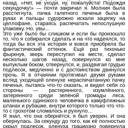
назад. «Нет, не уходи, ну, пожалуйста! Подожди
секундочку!» — почти закричал я. Молния была
расстегнута, пачка галетного печенья была в
руках и пальцы судорожно искали зацепку на
целлофане, стараясь распечатать непослушную
упаковку. Но, увы…
Это уже было бы слишком и если бы произошло
то, что я собирался сделать и на что надеялся, то
тогда бы вся эта история и вовсе приобрела бы
фантастический оттенок. Ещё раз тихонько
фыркнув, зверь переступил на месте, сделал
несколько шагов назад, повернулся ко мне
выпуклым боком, отвернулся, и, раздвигая грудью
подлесок, медленно и с достоинством двинулся
прочь. Я в отчаянии протягивал двумя руками
вслед уходящей оленухе нераспечатанную пачку
печенья, пытаясь что-то сказать, и видел себя со
стороны — растерянного, изумлённого,
затерянного среди зелёной громады леса,
маленького одинокого человечка в камуфляжных
штанах и рубашке, внутри которого только что что-
то с грохотом сломалось и рухнуло…
Я знал, что она обернётся, я был уверен. И она
обернулась. За секунду до того, как её полностью
скрыл подлесок, оленуха грациозно повернула