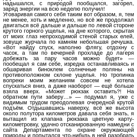
надышался, с природой пообщался, загорел,
заряд энергии на всю неделю получил!
Уговаривая самого себя таким вот образом, я, тем
не менее, хоть и медленно, но всё же продолжал
двигаться всё дальше и дальше по левой стороне
крутого горного ущелья, на дне которого, скрытая
от моих глаз непроходимой стеной старых елей,
зовуще журчала по камням небольшая речушка.
«Вот найду спуск, наполню флягу, отдохну с
часок, а там по вечерней прохладе до лагеря
добежать за пару часов можно будет» —
пообещал я сам себе, изредка останавливаясь и
обшаривая биноклем солнечные поляны на
противоположном склоне ущелья. Но тропинка
вопреки моим желаниям совсем не хотела
спускаться вниз, а даже наоборот — ещё больше
взяла вверх. «Может рюкзак оставить?! На
обратном пути заберу…» — подумал я, уже с
видимым трудом преодолевая очередной крутой
подъём. Отдышавшись наверху, всё же высота
около полутора километров давала себя знать, я
вытащил из клапана рюкзака цветную карту-
километровку, удачно отсканированную намедни с
сайта Департамента по охране окружающей
природы и попытался что-нибудь в ней разобрать