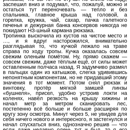
заспешил вниз и подумал, что, пожалуй, можно и
остаться тут переночевать — тепло и без
спальника, главное крыша над головой, а
горелка, кружка, чай, сахар, пачка галетного
печенья и дежурная банка консервов никогда не
покидают НЗ-шный кармана рюкзака.
Тропинка выскочила из кустов на чистое место и
…, и я вдруг насторожился, внимательно
разглядывая то, что кучкой лежало на траве
справа по ходу тропы. Кучка оказалась совсем
свежим оленьим помётом. Ну, прямо скажем —
совсем свежим, даже тёплым ещё, от силы может
оставленным полчаса назад. Я задумчиво размял
в пальцах один из катышков, слегка удивившись
непонятным компонентам, но не придавший этому
значения в тот момент. Потом снял рюкзак и
винтовку, протёр мягкой замшей линзы
«бушнеля», присел, удобно устроив локти на
коленях, навёл резкость на крышу хижины и
начал метр за метром сканировать лес,
постепенно всё больше и больше расширяя по
кругу зону осмотра. Минут через 5, не увидев для
себя ничего нового и интересного, я застегнулся и
начал спускаться вниз, однозначно решив — что
если даже недавно олень тут и был, то я его