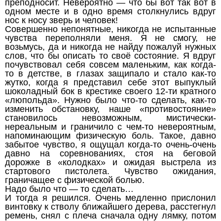
преподносит. Невероятно — что бы вот так вот в
одном месте и в одно время столкнулись вдруг
нос к носу зверь и человек!
Совершенно непонятные, никогда не испытанные
чувства переполняли меня. Я не смогу, не
возьмусь, да и никогда не найду пожалуй нужных
слов, что бы описать то своё состояние. Я вдруг
почувствовал себя совсем маленьким, как когда-
то в детстве, в глазах защипало и стало как-то
жутко, когда я представил себе этот выпуклый
шоколадный бок в крестике своего 12-ти кратного
«люпольда». Нужно было что-то сделать, как-то
изменить обстановку, наше «противостояние»
становилось невозможным, мистически-
нереальным и граничило с чем-то невероятным,
напоминающим физическую боль. Такое, давно
забытое чувство, я ощущал когда-то очень-очень
давно на соревнованиях, стоя на беговой
дорожке в «колодках» и ожидая выстрела из
стартового пистолета. Чувство ожидания,
граничащее с физической болью.
Надо было что — то сделать…
И тогда я решился. Очень медленно прислонил
винтовку к стволу ближайшего дерева, расстегнул
ремень, снял с плеча сначала одну лямку, потом