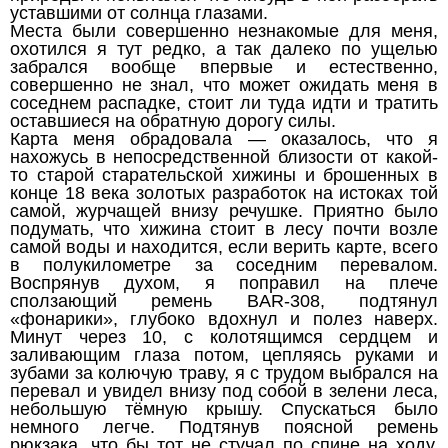
уставшими от солнца глазами.
Места были совершенно незнакомые для меня,
охотился я тут редко, а так далеко по ущелью
забрался вообще впервые и естественно,
совершенно не знал, что может ожидать меня в
соседнем распадке, стоит ли туда идти и тратить
оставшиеся на обратную дорогу силы.
Карта меня обрадовала — оказалось, что я
нахожусь в непосредственной близости от какой-
то старой старательской хижины и брошенных в
конце 18 века золотых разработок на истоках той
самой, журчащей внизу речушке. Приятно было
подумать, что хижина стоит в лесу почти возле
самой воды и находится, если верить карте, всего
в полукилометре за соседним перевалом.
Воспрянув духом, я поправил на плече
сползающий ремень BAR-308, подтянул
«фонарики», глубоко вдохнул и полез наверх.
Минут через 10, с колотящимся сердцем и
заливающим глаза потом, цепляясь руками и
зубами за колючую траву, я с трудом выбрался на
перевал и увидел внизу под собой в зелени леса,
небольшую тёмную крышу. Спускаться было
немного легче. Подтянув поясной ремень
рюкзака, что бы тот не стучал по спине на ходу,