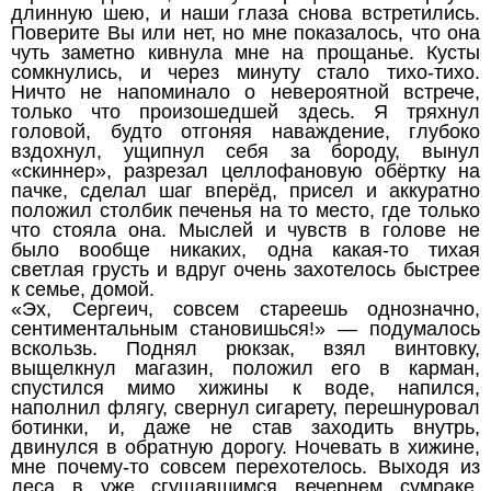
длинную шею, и наши глаза снова встретились.
Поверите Вы или нет, но мне показалось, что она
чуть заметно кивнула мне на прощанье. Кусты
сомкнулись, и через минуту стало тихо-тихо.
Ничто не напоминало о невероятной встрече,
только что произошедшей здесь. Я тряхнул
головой, будто отгоняя наваждение, глубоко
вздохнул, ущипнул себя за бороду, вынул
«скиннер», разрезал целлофановую обёртку на
пачке, сделал шаг вперёд, присел и аккуратно
положил столбик печенья на то место, где только
что стояла она. Мыслей и чувств в голове не
было вообще никаких, одна какая-то тихая
светлая грусть и вдруг очень захотелось быстрее
к семье, домой.
«Эх, Сергеич, совсем стареешь однозначно,
сентиментальным становишься!» — подумалось
вскользь. Поднял рюкзак, взял винтовку,
выщелкнул магазин, положил его в карман,
спустился мимо хижины к воде, напился,
наполнил флягу, свернул сигарету, перешнуровал
ботинки, и, даже не став заходить внутрь,
двинулся в обратную дорогу. Ночевать в хижине,
мне почему-то совсем перехотелось. Выходя из
леса в уже сгущавшимся вечернем сумраке,