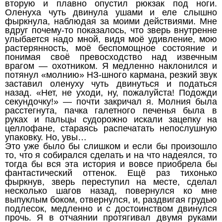
вторую и плавно опустил рюкзак под ноги.
Оленуха чуть двинула ушами и еле слышно
фыркнула, наблюдая за моими действиями. Мне
вдруг почему-то показалось, что зверь внутренне
улыбается надо мной, видя моё удивление, мою
растерянность, моё беспомощное состояние и
понимая своё превосходство над извечным
врагом — охотником. Я медленно наклонился и
потянул «молнию» НЗ-шного кармана, резкий звук
заставил оленуху чуть двинуться и податься
назад. «Нет, не уходи, ну, пожалуйста! Подожди
секундочку!» — почти закричал я. Молния была
расстегнута, пачка галетного печенья была в
руках и пальцы судорожно искали зацепку на
целлофане, стараясь распечатать непослушную
упаковку. Но, увы…
Это уже было бы слишком и если бы произошло
то, что я собирался сделать и на что надеялся, то
тогда бы вся эта история и вовсе приобрела бы
фантастический оттенок. Ещё раз тихонько
фыркнув, зверь переступил на месте, сделал
несколько шагов назад, повернулся ко мне
выпуклым боком, отвернулся, и, раздвигая грудью
подлесок, медленно и с достоинством двинулся
прочь. Я в отчаянии протягивал двумя руками