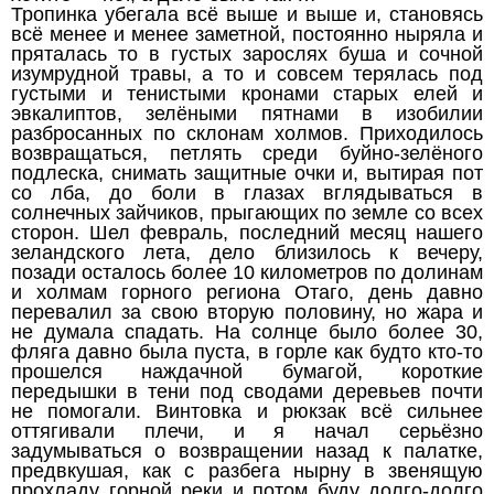
Тропинка убегала всё выше и выше и, становясь
всё менее и менее заметной, постоянно ныряла и
пряталась то в густых зарослях буша и сочной
изумрудной травы, а то и совсем терялась под
густыми и тенистыми кронами старых елей и
эвкалиптов, зелёными пятнами в изобилии
разбросанных по склонам холмов. Приходилось
возвращаться, петлять среди буйно-зелёного
подлеска, снимать защитные очки и, вытирая пот
со лба, до боли в глазах вглядываться в
солнечных зайчиков, прыгающих по земле со всех
сторон. Шел февраль, последний месяц нашего
зеландского лета, дело близилось к вечеру,
позади осталось более 10 километров по долинам
и холмам горного региона Отаго, день давно
перевалил за свою вторую половину, но жара и
не думала спадать. На солнце было более 30,
фляга давно была пуста, в горле как будто кто-то
прошелся наждачной бумагой, короткие
передышки в тени под сводами деревьев почти
не помогали. Винтовка и рюкзак всё сильнее
оттягивали плечи, и я начал серьёзно
задумываться о возвращении назад к палатке,
предвкушая, как с разбега нырну в звенящую
прохладу горной реки и потом буду долго-долго