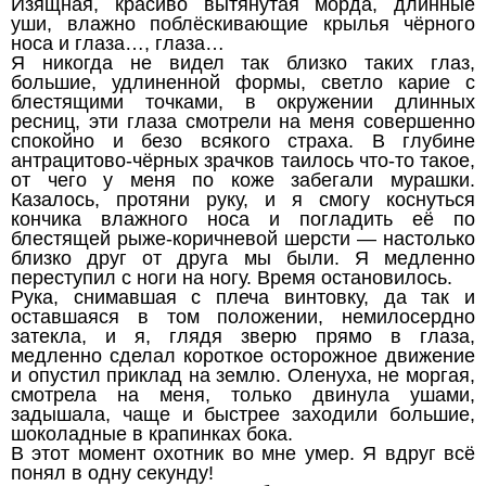
Изящная, красиво вытянутая морда, длинные
уши, влажно поблёскивающие крылья чёрного
носа и глаза…, глаза…
Я никогда не видел так близко таких глаз,
большие, удлиненной формы, светло карие с
блестящими точками, в окружении длинных
ресниц, эти глаза смотрели на меня совершенно
спокойно и безо всякого страха. В глубине
антрацитово-чёрных зрачков таилось что-то такое,
от чего у меня по коже забегали мурашки.
Казалось, протяни руку, и я смогу коснуться
кончика влажного носа и погладить её по
блестящей рыже-коричневой шерсти — настолько
близко друг от друга мы были. Я медленно
переступил с ноги на ногу. Время остановилось.
Рука, снимавшая с плеча винтовку, да так и
оставшаяся в том положении, немилосердно
затекла, и я, глядя зверю прямо в глаза,
медленно сделал короткое осторожное движение
и опустил приклад на землю. Оленуха, не моргая,
смотрела на меня, только двинула ушами,
задышала, чаще и быстрее заходили большие,
шоколадные в крапинках бока.
В этот момент охотник во мне умер. Я вдруг всё
понял в одну секунду!