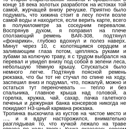
конце 18 века золотых разработок на истоках той
самой, журчащей внизу речушке. Приятно было
подумать, что хижина стоит в лесу почти возле
самой воды и находится, если верить карте, всего
в полукилометре за соседним перевалом.
Воспрянув духом, я поправил на плече
сползающий ремень BAR-308, подтянул
«фонарики», глубоко вдохнул и полез наверх.
Минут через 10, с колотящимся сердцем и
заливающим глаза потом, цепляясь руками и
зубами за колючую траву, я с трудом выбрался на
перевал и увидел внизу под собой в зелени леса,
небольшую тёмную крышу. Спускаться было
немного легче. Подтянув поясной ремень
рюкзака, что бы тот не стучал по спине на ходу,
заспешил вниз и подумал, что, пожалуй, можно и
остаться тут переночевать — тепло и без
спальника, главное крыша над головой, а
горелка, кружка, чай, сахар, пачка галетного
печенья и дежурная банка консервов никогда не
покидают НЗ-шный кармана рюкзака.
Тропинка выскочила из кустов на чистое место и
…, и я вдруг насторожился, внимательно
разглядывая то, что кучкой лежало на траве