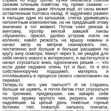
справа по ходу тропы. Кучка оказалась совсем
свежим оленьим помётом. Ну, прямо скажем —
совсем свежим, даже тёплым ещё, от силы может
оставленным полчаса назад. Я задумчиво размял
в пальцах один из катышков, слегка удивившись
непонятным компонентам, но не придавший этому
значения в тот момент. Потом снял рюкзак и
винтовку, протёр мягкой замшей линзы
«бушнеля», присел, удобно устроив локти на
коленях, навёл резкость на крышу хижины и
начал метр за метром сканировать лес,
постепенно всё больше и больше расширяя по
кругу зону осмотра. Минут через 5, не увидев для
себя ничего нового и интересного, я застегнулся и
начал спускаться вниз, однозначно решив — что
если даже недавно олень тут и был, то я его
собственноручно подшумел, матерясь и
отплёвываясь в процессе своего «заползания» на
перевал.
Теперь-то чего уже таиться?! И не стараясь
больше не шуметь, я почти бегом стал спускаться
по тропинке, предвкушая, как заварю себе
полную кружку крутого чая, разуюсь и сниму
надоевшие за целый день тяжёлые горные
ботинки. Нет, пожалуй, напьюсь сначала,