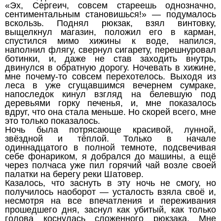
«Эх, Сергеич, совсем стареешь однозначно,
сентиментальным становишься!» — подумалось
вскользь. Поднял рюкзак, взял винтовку,
выщелкнул магазин, положил его в карман,
спустился мимо хижины к воде, напился,
наполнил флягу, свернул сигарету, перешнуровал
ботинки, и, даже не став заходить внутрь,
двинулся в обратную дорогу. Ночевать в хижине,
мне почему-то совсем перехотелось. Выходя из
леса в уже сгущавшимся вечернем сумраке,
напоследок кинул взгляд на белевшую под
деревьями горку печенья, и, мне показалось
вдруг, что она стала меньше. Но скорей всего, мне
это только показалось.
Ночь была потрясающе красивой, лунной,
звёздной и тёплой. Только в начале
одиннадцатого в полной темноте, подсвечивая
себе фонариком, я добрался до машины, а ещё
через полчаса уже пил горячий чай возле своей
палатки на берегу реки Шатовер.
Казалось, что заснуть в эту ночь не смогу, но
получилось наоборот — усталость взяла своё и,
несмотря на все впечатления и переживания
прошедшего дня, заснул как убитый, как только
голова коснулась сложенного рюкзака. Мне