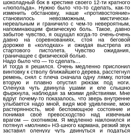
шоколадный бок в крестике своего 12-ти кратного
«люпольда». Нужно было что-то сделать, как-то
изменить обстановку, наше «противостояние»
становилось невозможным, мистически-
нереальным и граничило с чем-то невероятным,
напоминающим физическую боль. Такое, давно
забытое чувство, я ощущал когда-то очень-очень
давно на соревнованиях, стоя на беговой
дорожке в «колодках» и ожидая выстрела из
стартового пистолета. Чувство ожидания,
граничащее с физической болью.
Надо было что — то сделать…
И тогда я решился. Очень медленно прислонил
винтовку к стволу ближайшего дерева, расстегнул
ремень, снял с плеча сначала одну лямку, потом
вторую и плавно опустил рюкзак под ноги.
Оленуха чуть двинула ушами и еле слышно
фыркнула, наблюдая за моими действиями. Мне
вдруг почему-то показалось, что зверь внутренне
улыбается надо мной, видя моё удивление, мою
растерянность, моё беспомощное состояние и
понимая своё превосходство над извечным
врагом — охотником. Я медленно наклонился и
потянул «молнию» НЗ-шного кармана, резкий звук
заставил оленуху чуть двинуться и податься