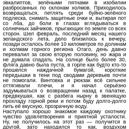
эвкалиптов, зелёными пятнами в изобилии
разбросанных по склонам холмов. Приходилось
возвращаться, петлять среди буйно-зелёного
подлеска, снимать защитные очки и, вытирая пот
со лба, до боли в глазах вглядываться в
солнечных зайчиков, прыгающих по земле со всех
сторон. Шел февраль, последний месяц нашего
зеландского лета, дело близилось к вечеру,
позади осталось более 10 километров по долинам
и холмам горного региона Отаго, день давно
перевалил за свою вторую половину, но жара и
не думала спадать. На солнце было более 30,
фляга давно была пуста, в горле как будто кто-то
прошелся наждачной бумагой, короткие
передышки в тени под сводами деревьев почти
не помогали. Винтовка и рюкзак всё сильнее
оттягивали плечи, и я начал серьёзно
задумываться о возвращении назад к палатке,
предвкушая, как с разбега нырну в звенящую
прохладу горной реки и потом буду долго-долго
пить её вкусную, прозрачную воду.
Наступало хорошо знакомое каждому охотнику
чувство удовлетворения и приятной усталости.
Ну, не получилось на этот раз — получится в
другой, зато находился то как, воздухом