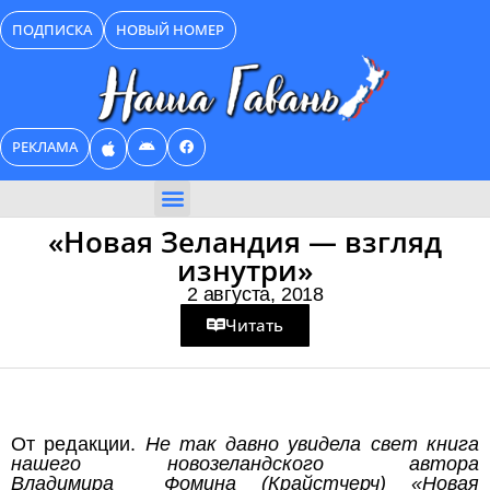
Перейти
ПОДПИСКА
НОВЫЙ НОМЕР
к
содержимому
РЕКЛАМА
БИЗНЕС КАТАЛОГ
«Новая Зеландия — взгляд
изнутри»
2 августа, 2018
Читать
От редакции.
Не так давно увидела свет книга
нашего новозеландского автора
Владимира
Фомина (Крайстчерч) «Новая