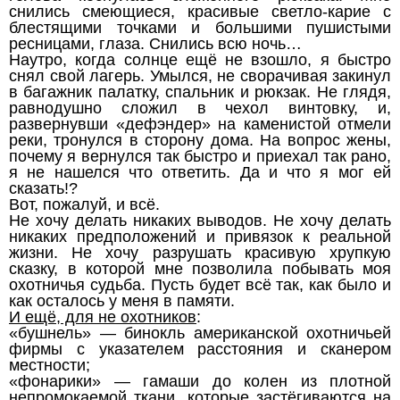
снились смеющиеся, красивые светло-карие с
блестящими точками и большими пушистыми
ресницами, глаза. Снились всю ночь…
Наутро, когда солнце ещё не взошло, я быстро
снял свой лагерь. Умылся, не сворачивая закинул
в багажник палатку, спальник и рюкзак. Не глядя,
равнодушно сложил в чехол винтовку, и,
развернувши «дефэндер» на каменистой отмели
реки, тронулся в сторону дома. На вопрос жены,
почему я вернулся так быстро и приехал так рано,
я не нашелся что ответить. Да и что я мог ей
сказать!?
Вот, пожалуй, и всё.
Не хочу делать никаких выводов. Не хочу делать
никаких предположений и привязок к реальной
жизни. Не хочу разрушать красивую хрупкую
сказку, в которой мне позволила побывать моя
охотничья судьба. Пусть будет всё так, как было и
как осталось у меня в памяти.
И ещё, для не охотников
:
«бушнель» — бинокль американской охотничьей
фирмы с указателем расстояния и сканером
местности;
«фонарики» — гамаши до колен из плотной
непромокаемой ткани, которые застёгиваются на