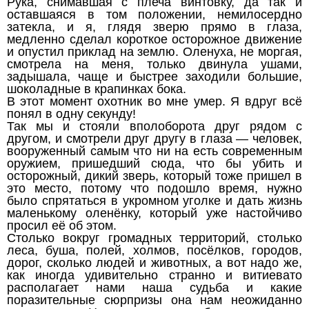
Рука, снимавшая с плеча винтовку, да так и
оставшаяся в том положении, немилосердно
затекла, и я, глядя зверю прямо в глаза,
медленно сделал короткое осторожное движение
и опустил приклад на землю. Оленуха, не моргая,
смотрела на меня, только двинула ушами,
задышала, чаще и быстрее заходили большие,
шоколадные в крапинках бока.
В этот момент охотник во мне умер. Я вдруг всё
понял в одну секунду!
Так мы и стояли вполоборота друг рядом с
другом, и смотрели друг другу в глаза — человек,
вооруженный самым что ни на есть современным
оружием, пришедший сюда, что бы убить и
осторожный, дикий зверь, который тоже пришел в
это место, потому что подошло время, нужно
было спрятаться в укромном уголке и дать жизнь
маленькому оленёнку, который уже настойчиво
просил её об этом.
Столько вокруг громадных территорий, столько
леса, буша, полей, холмов, посёлков, городов,
дорог, сколько людей и животных, а вот надо же,
как иногда удивительно странно и витиевато
располагает нами наша судьба и какие
поразительные сюрпризы она нам неожиданно