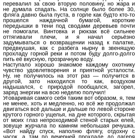
перевалил за свою вторую половину, но жара и
не думала спадать. На солнце было более 30,
фляга давно была пуста, в горле как будто кто-то
прошелся наждачной бумагой, короткие
передышки в тени под сводами деревьев почти
не помогали. Винтовка и рюкзак всё сильнее
оттягивали плечи, и я начал серьёзно
задумываться о возвращении назад к палатке,
предвкушая, как с разбега нырну в звенящую
прохладу горной реки и потом буду долго-долго
пить её вкусную, прозрачную воду.
Наступало хорошо знакомое каждому охотнику
чувство удовлетворения и приятной усталости.
Ну, не получилось на этот раз — получится в
другой, зато находился то как, воздухом
надышался, с природой пообщался, загорел,
заряд энергии на всю неделю получил!
Уговаривая самого себя таким вот образом, я, тем
не менее, хоть и медленно, но всё же продолжал
двигаться всё дальше и дальше по левой стороне
крутого горного ущелья, на дне которого, скрытая
от моих глаз непроходимой стеной старых елей,
зовуще журчала по камням небольшая речушка.
«Вот найду спуск, наполню флягу, отдохну с
часок, а там по вечерней прохладе до лагеря