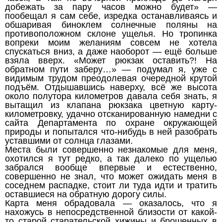
добежать за пару часов можно будет» —
пообещал я сам себе, изредка останавливаясь и
обшаривая биноклем солнечные поляны на
противоположном склоне ущелья. Но тропинка
вопреки моим желаниям совсем не хотела
спускаться вниз, а даже наоборот — ещё больше
взяла вверх. «Может рюкзак оставить?! На
обратном пути заберу…» — подумал я, уже с
видимым трудом преодолевая очередной крутой
подъём. Отдышавшись наверху, всё же высота
около полутора километров давала себя знать, я
вытащил из клапана рюкзака цветную карту-
километровку, удачно отсканированную намедни с
сайта Департамента по охране окружающей
природы и попытался что-нибудь в ней разобрать
уставшими от солнца глазами.
Места были совершенно незнакомые для меня,
охотился я тут редко, а так далеко по ущелью
забрался вообще впервые и естественно,
совершенно не знал, что может ожидать меня в
соседнем распадке, стоит ли туда идти и тратить
оставшиеся на обратную дорогу силы.
Карта меня обрадовала — оказалось, что я
нахожусь в непосредственной близости от какой-
то старой старательской хижины и брошенных в