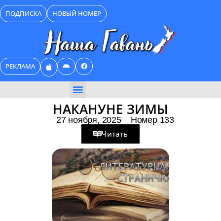
Перейти
ПОДПИСКА
НОВЫЙ НОМЕР
к
содержимому
РЕКЛАМА
БИЗНЕС КАТАЛОГ
НАКАНУНЕ ЗИМЫ
27 ноября, 2025
Номер 133
Читать