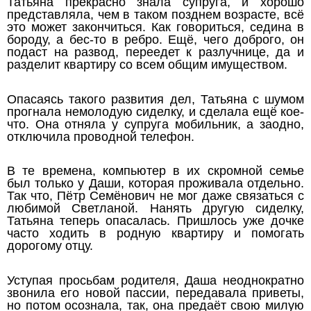
Татьяна прекрасно знала супруга, и хорошо
представляла, чем в таком позднем возрасте, всё
это может закончиться. Как говориться, седина в
бороду, а бес-то в ребро. Ещё, чего доброго, он
подаст на развод, переедет к разлучнице, да и
разделит квартиру со всем общим имуществом.
Опасаясь такого развития дел, Татьяна с шумом
прогнала немолодую сиделку, и сделала ещё кое-
что. Она отняла у супруга мобильник, а заодно,
отключила проводной телефон.
В те времена, компьютер в их скромной семье
был только у Даши, которая проживала отдельно.
Так что, Пётр Семёнович не мог даже связаться с
любимой Светланой. Нанять другую сиделку,
Татьяна теперь опасалась. Пришлось уже дочке
часто ходить в родную квартиру и помогать
дорогому отцу.
Уступая просьбам родителя, Даша неоднократно
звонила его новой пассии, передавала приветы,
но потом осознала, так, она предаёт свою милую