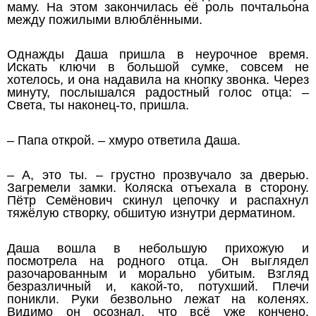
маму. На этом закончилась её роль почтальона
между пожилыми влюблёнными.
Однажды Даша пришла в неурочное время.
Искать ключи в большой сумке, совсем не
хотелось, и она надавила на кнопку звонка. Через
минуту, послышался радостный голос отца: –
Света, ты наконец-то, пришла.
– Папа открой. – хмуро ответила Даша.
– А, это ты. – грустно прозвучало за дверью.
Загремели замки. Коляска отъехала в сторону.
Пётр Семёнович скинул цепочку и распахнул
тяжёлую створку, обшитую изнутри дерматином.
Даша вошла в небольшую прихожую и
посмотрела на родного отца. Он выглядел
разочарованным и морально убитым. Взгляд
безразличный и, какой-то, потухший. Плечи
поникли. Руки безвольно лежат на коленях.
Видимо он осознал, что всё уже кончено.