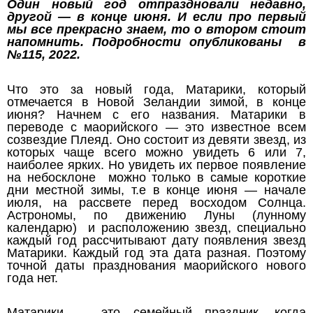
Один новый год отпраздновали недавно,
другой — в конце июня. И если про первый
мы все прекрасно знаем, то о втором стоит
напомнить. Подробности опубликованы в
№115, 2022.
Что это за новый года, Матарики, который
отмечается в Новой Зеландии зимой, в конце
июня? Начнем с его названия. Матарики в
переводе с маорийского — это известное всем
созвездие Плеяд. Оно состоит из девяти звезд, из
которых чаще всего можно увидеть 6 или 7,
наиболее ярких. Но увидеть их первое появление
на небосклоне можно только в самые короткие
дни местной зимы, т.е в конце июня — начале
июля, на рассвете перед восходом Солнца.
Астрономы, по движению Луны (лунному
календарю) и расположению звезд, специально
каждый год рассчитывают дату появления звезд
Матарики. Каждый год эта дата разная. Поэтому
точной даты празднования маорийского нового
года нет.
Матарики — это семейный праздник, когда