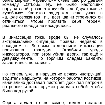
была мирной, «тревогам» очень быстро давали
команду «Отбой». Ну, не было настоящих
нарушителей, разве что «учебные». Двух таковых
«учебных» Костиков задержал, ещё учась в
«Школе сержантов» и… все! Как ни стремился он
отличиться, чтобы проявить себя героем,
реального повода не находилось…
В инкассации тоже, вроде бы, не случалось
экстремальных ситуаций. Правда, недавно в
соседнем с Беговым отделением инкассации
произошла трагедия. Ограбили уроды
инкассаторов, при этом убили двоих, так ещё и
девушку-мента. По горячим следам бандиты
засветились, попались…
Но теперь уже, в нарушение всяких инструкций,
водитель маршрута, на котором работал Костиков,
изначально доставал пистолет, досылал патрон в
патронник и клал оружие рядом с собой, чтобы
было под рукой.
Серега делал то же самое, только пистолет