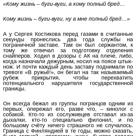
«Кому жизнь – буги-вуги, а кому полный бред…
Кому жизнь – буги-вуги, ну а мне полный бред…»
А у Сергея Костикова перед газами в считанные
секунды пронеслись два года службы на
пограничной заставе. Там он был сержантом, к
тому же отвечал за подготовку отделения
снайперов. Ходил в дозоры с АК на плече, либо,
когда назначали дежурным, носил на поясе штык-
нож. И почти каждый день заставу поднимали по
тревоге «В ружьё!», он бегал на так называемый
рубеж прикрытия, чтобы перехватить
потенциального нарушителя государственной
границы.
Он всегда бежал из группы погранцов одним из
первых, опережал его, разве что, – кинолог с
собакой. Кто-то из сослуживцев отставал из-за
дыхалки, кто-то специально филонил, и по
большому счёту ничего страшного не случалось.
Граница с Финляндией в те годы, можно сказать,