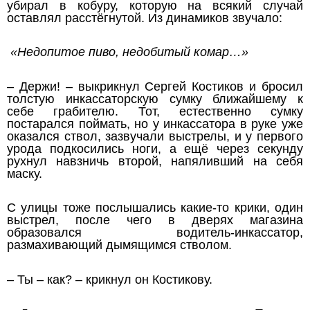
убирал в кобуру, которую на всякий случай
оставлял расстёгнутой. Из динамиков звучало:
«Недопитое пиво, недобитый комар…»
– Держи! – выкрикнул Сергей Костиков и бросил
толстую инкассаторскую сумку ближайшему к
себе грабителю. Тот, естественно сумку
постарался поймать, но у инкассатора в руке уже
оказался ствол, зазвучали выстрелы, и у первого
урода подкосились ноги, а ещё через секунду
рухнул навзничь второй, напяливший на себя
маску.
С улицы тоже послышались какие-то крики, один
выстрел, после чего в дверях магазина
образовался водитель-инкассатор,
размахивающий дымящимся стволом.
– Ты – как? – крикнул он Костикову.