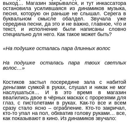
выход… Магазин закрывался, и тут инкассатора
остановила усилившаяся из динамиков музыка,
песня, которую он раньше не слышал. Серега в
буквальном смысле обалдел. Звучала уже
середина песни, да это и не важно, главное, что и
текст, и исполнение были написаны словно
специально для него. Как такое может быть?
«На подушке осталась пара длинных волос
На подушке осталась пара твоих светлых
волос…»
Костиков застыл посередине зала с набитой
деньгами сумкой в руках, слушал и никак не мог
наслушаться… И в это время в магазин
ввалились двое в чёрных масках с прорезями для
глаз, с пистолетами в руках. Как-то все и всем
сразу стало ясно – ограбление. Кто-то закричал,
кто-то упал на пол, обхватив голову руками… все,
как показывают в кино. Из динамиков звучало: