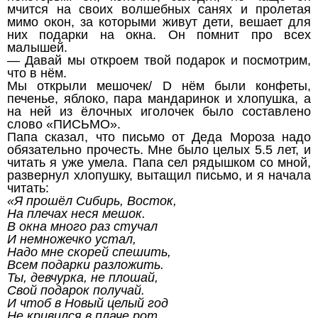
мчится на своих волшебных санях и пролетая
мимо окон, за которыми живут дети, вешает для
них подарки на окна. Он помнит про всех
малышей.
— Давай мы откроем твой подарок и посмотрим,
что в нём.
Мы открыли мешочек/ D нём были конфеты,
печенье, яблоко, пара мандаринок и хлопушка, а
на ней из ёлочных иголочек было составлено
слово «ПИСЬМО».
Папа сказал, что письмо от Деда Мороза надо
обязательно прочесть. Мне было целых 5.5 лет, и
читать я уже умела. Папа сел рядышком со мной,
развернул хлопушку, вытащил письмо, и я начала
читать:
«Я прошёл Сибирь, Восток,
На плечах неся мешок.
В окна много раз стучал
И немножечко устал,
Надо мне скорей спешить,
Всем подарки разложить.
Ты, девчурка, не плошай,
Свой подарок получай.
И чтоб в Новый целый год
Не кривился в плаче рот.