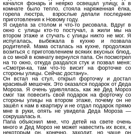
качался фонарь и неярко освещал улицу, а в
комнате было тепло, стояла наряженная ёлка,
горела люстра, взрослые делали последние
приготовления к Новому году.
Я сидела за столом и что-то рисовала. Вдруг в
окно с улицы кто-то постучал, а жили мы на
втором этаже и стучать с улицы никто не мог. Я
испугалась, выбежала в кухню и позвала
родителей. Мама осталась на кухне, продолжая
возиться с приготовлением всяких вкусных блюд,
а со мной в комнату вернулся папа. Он посмотрел
на то окно, откуда раздался стук и позвал меня:
«Смотри-ка, там что-то висит на форточке со
стороны улицы. Сейчас достану».
Он встал на стул, открыл форточку и достал
красивый мешочек. Это оказался подарок от Деда
Мороза. Я очень удивлялась, как же Дед Мороз
смог так повесить свой подарок на форточку со
стороны улицы на втором этаже, почему он не
зашёл к нам в квартиру и не отдал подарок прямо
мне в руки, опять не увидела Деда Мороза —
сокрушалась я.
Папа объяснил мне, что детей на свете очень
много и Дед Мороз не может навестить их всех, к
некоторым он, конечно, заходит, но чаще он