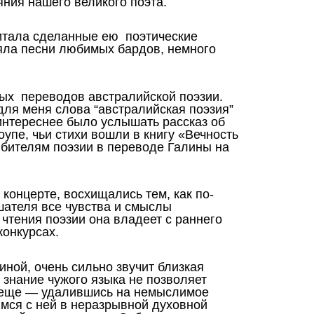
ния нашего великого поэта.
итала сделанные ею поэтические
яла песни любимых бардов, немного
ных переводов австралийской поэзии.
 для меня слова “австралийская поэзия”
интереснее было услышать рассказ об
упе, чьи стихи вошли в книгу «Вечность
бителям поэзии в переводе Галины на
 концерте, восхищались тем, как по-
шателя все чувства и смыслы
 чтения поэзии она владеет с раннего
конкурсах.
иной, очень сильно звучит близкая
 знание чужого языка не позволяет
И еще — удалившись на немыслимое
имся с ней в неразрывной духовной