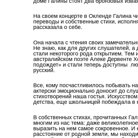
доме Галины стоят два бронзовых извая
На своем концерте в Окленде Галина ч
переводы и собственные стихи, исполн
рассказала о себе.
Она начала с чтения своих замечатель
Не знаю, как для других слушателей, а
стали некоторого рода открытием. Тем 
австралийском поэте Алеке Дервенте Хо
подождет» и стали теперь доступны лю
русский.
Все, кому посчастливилось побывать на
актерски эмоционально доносит до слу
стихотворений наша гостья. Искусством
детства, еще школьницей побеждала в 
В собственных стихах, прочитанных Гал
многим из нас тема: даже великолепное
выразить на нем самое сокровенное. 
расстояние от родной земли, мы наход