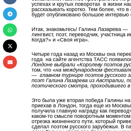
успехах и крутых поворотах в жизни н
рассказывать коротко. Тем более, что
будет опубликовано большое интервью 
Итак, знакомьтесь! Галина Лазарева —
лингвист, поэт, переводчик, участница 
Когда?» и «Своя игра».
Четыре года назад из Москвы она перее
года на сайте агентства ТАСС появило
Лондоне выбрали «Королеву поэтов рус
том, что «
на международном фестивале
— главном турнире поэтов русского 
поэт Галина Лазарева из Австралии, п
поэтического смотра, проходившего в
Это была уже вторая победа Галины на
приехав в Лондон, тогда еще из Москв
получила главную награду как переводч
каком-то смысле поворотным моментом
отрезка жизненного пути, который прив
сделал поэтом русского зарубежья. В п