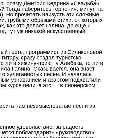
едр поэму Дмитрия Кедрина «Свадьба».
? Тогда наберитесь терпения, минут на
. Но прочитать наизусть эти сложные,
, грубыми образами стихи, от которых
к, как это делает Галина, да еще и
ва, тут уж никакой искусственный
ный гость, программист из Силиконовой
гитару, сразу создал туристско-
о ли в хижину-приют у Алибека, то ли в
ила Галина. Оказывается, она знает
сто хулиганистых песен. И началась
тным узнаванием и азартом подхватили
ом курсе пели, а это — в пионерском
дарить нам незамысловатые песни из
енное удовольствие, за радость
очется поблагодарить «руководство»
расширение и углубление тематики