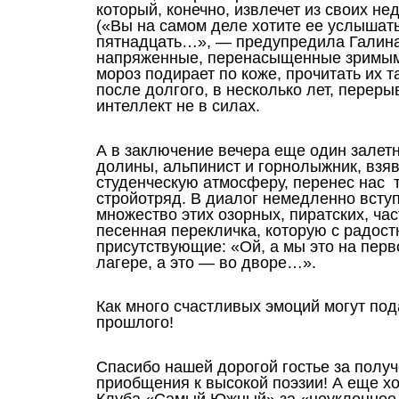
который, конечно, извлечет из своих н
(«Вы на самом деле хотите ее услышать
пятнадцать…», — предупредила Галина)
напряженные, перенасыщенные зримыми
мороз подирает по коже, прочитать их та
после долгого, в несколько лет, переры
интеллект не в силах.
А в заключение вечера еще один залет
долины, альпинист и горнолыжник, взяв 
студенческую атмосферу, перенес нас т
стройотряд. В диалог немедленно вступ
множество этих озорных, пиратских, ча
песенная перекличка, которую с радос
присутствующие: «Ой, а мы это на перв
лагере, а это — во дворе…».
Как много счастливых эмоций могут по
прошлого!
Спасибо нашей дорогой гостье за получ
приобщения к высокой поэзии! А еще х
Клуба «Самый Южный» за «неуклонное 