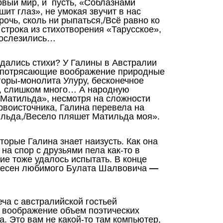
новый мир, и пусть, «Соблазнами
шит глаз», не умокая звучит в нас
рочь, сколь ни рыпаться,/Всё равно ко
строка из стихотворения «Тарусское»,
рослезились…
ждались стихи? У Галины в Австралии
— потрясающие воображение природные
оры-монолита Улуру, бесконечное
ся, слишком много… А народную
Матильда», несмотря на сложности
рвоисточника, Галина перевела на
ильда,/Весело пляшет Матильда моя».
торые Галина знает наизусть. Как она
на спор с друзьями пела как-то в
ие тоже удалось испытать. В конце
песен любимого Булата Шалвовича
—
еча с австралийской гостьей
воображение объем поэтических
а. Это вам не какой-то там компьютер,