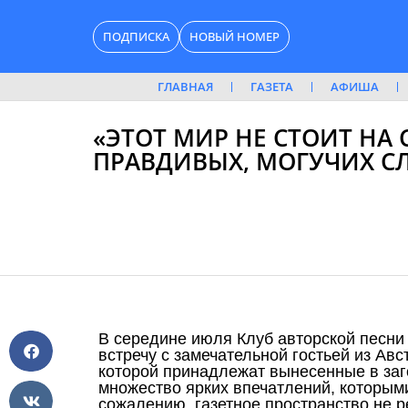
Перейти
ПОДПИСКА
НОВЫЙ НОМЕР
к
содержимому
ГЛАВНАЯ
ГАЗЕТА
АФИША
«ЭТОТ МИР НЕ СТОИТ НА 
ПРАВДИВЫХ, МОГУЧИХ С
В середине июля Клуб авторской песн
встречу с замечательной гостьей из Ав
которой принадлежат вынесенные в заг
множество ярких впечатлений, которыми
сожалению, газетное пространство не р