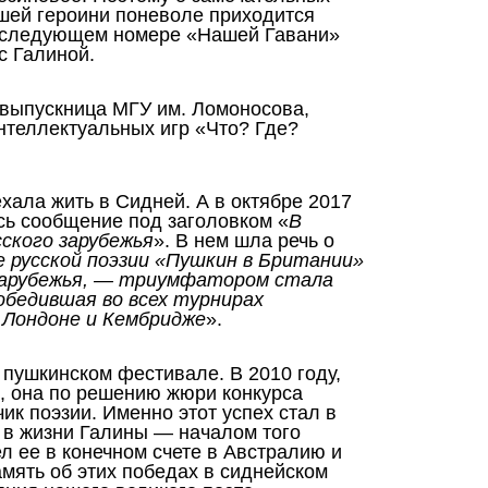
ашей героини поневоле приходится
 в следующем номере «Нашей Гавани»
с Галиной.
 выпускница МГУ им. Ломоносова,
интеллектуальных игр «Что? Где?
хала жить в Сидней. А в октябре 2017
сь сообщение под заголовком «
В
ского зарубежья
». В нем шла речь о
 русской поэзии «Пушкин в Британии»
зарубежья, — триумфатором стала
обедившая во всех турнирах
 Лондоне и Кембридже
».
 пушкинском фестивале. В 2010 году,
ы, она по решению жюри конкурса
ик поэзии. Именно этот успех стал в
 в жизни Галины — началом того
ел ее в конечном счете в Австралию и
амять об этих победах в сиднейском