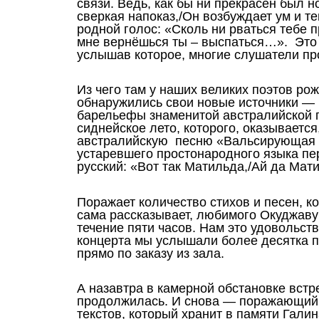
связи. Ведь, как бы ни прекрасен был 
сверкая напоказ,/Он возбуждает ум и те
родной голос: «Сколь ни рваться тебе п
мне вернёшься ты – выспаться…». Это 
услышав которое, многие слушатели п
Из чего там у наших великих поэтов ро
обнаружились свои новые источники 
барельефы знаменитой австралийской г
сиднейское лето, которого, оказывает
австралийскую песню «Вальсирующая 
устаревшего простонародного языка пе
русский: «Вот так Матильда,/Ай да Мат
Поражает количество стихов и песен, ко
сама рассказывает, любимого Окуджаву 
течение пяти часов. Нам это удовольств
концерта мы услышали более десятка 
прямо по заказу из зала.
А назавтра в камерной обстановке встр
продолжилась. И снова — поражающий 
текстов, который хранит в памяти Галин